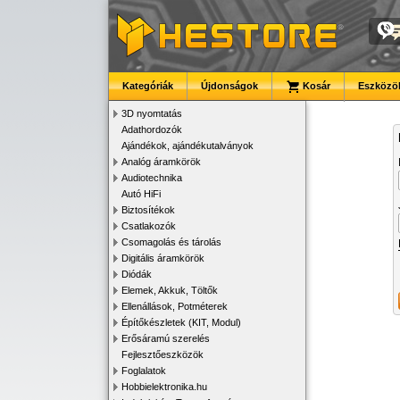
Kategóriák
Újdonságok
Kosár
Eszközök
3D nyomtatás
Adathordozók
Ajándékok, ajándékutalványok
Analóg áramkörök
Audiotechnika
Autó HiFi
Biztosítékok
Csatlakozók
Csomagolás és tárolás
Digitális áramkörök
Diódák
Elemek, Akkuk, Töltők
Ellenállások, Potméterek
Építőkészletek (KIT, Modul)
Erősáramú szerelés
Fejlesztőeszközök
Foglalatok
Hobbielektronika.hu