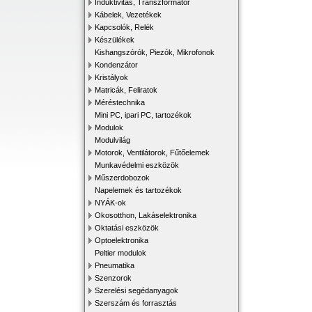
Induktivitás, Transzformátor
Kábelek, Vezetékek
Kapcsolók, Relék
Készülékek
Kishangszórók, Piezók, Mikrofonok
Kondenzátor
Kristályok
Matricák, Feliratok
Méréstechnika
Mini PC, ipari PC, tartozékok
Modulok
Modulvilág
Motorok, Ventilátorok, Fűtőelemek
Munkavédelmi eszközök
Műszerdobozok
Napelemek és tartozékok
NYÁK-ok
Okosotthon, Lakáselektronika
Oktatási eszközök
Optoelektronika
Peltier modulok
Pneumatika
Szenzorok
Szerelési segédanyagok
Szerszám és forrasztás