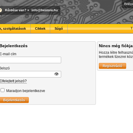
Belép
Kérdése van?
»
info@hestore.hu
T
, szolgáltatások
Cikkek
Súgó
Bejelentkezés
Nincs még fiókj
Hozza létre felhaszn
E-mail cím
termékek tízezrei közö
Jelszó
👁︎
Elfelejtett jelszó?
Maradjon bejelentkezve