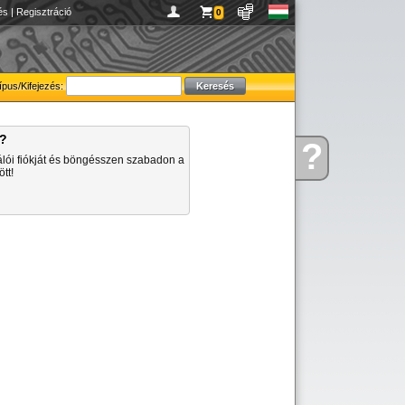
és
|
Regisztráció
0
ípus/Kifejezés:
a?
?
Kérdése
álói fiókját és böngésszen szabadon a
van
tt!