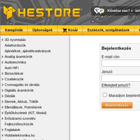
Kérdése van?
»
in
Kategóriák
Újdonságok
Kosár
Eszközök, szolgáltatások
3D nyomtatás
Adathordozók
Bejelentkezés
Ajándékok, ajándékutalványok
Analóg áramkörök
E-mail cím
Audiotechnika
Autó HiFi
Jelszó
Biztosítékok
Csatlakozók
Csomagolás és tárolás
Elfelejtett jelszó?
Digitális áramkörök
Maradjon bejelen
Diódák
Elemek, Akkuk, Töltők
Ellenállások, Potméterek
Építőkészletek (KIT, Modul)
Erősáramú szerelés
Fejlesztőeszközök
Foglalatok
Hobbielektronika.hu