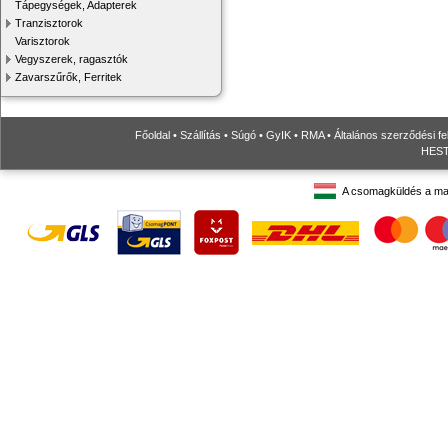
Tápegységek, Adapterek
Tranzisztorok
Varisztorok
Vegyszerek, ragasztók
Zavarszűrők, Ferritek
Főoldal
•
Szállítás
•
Súgó
•
GyIK
•
RMA
•
Általános szerződési fe
HESTO
A csomagküldés a ma