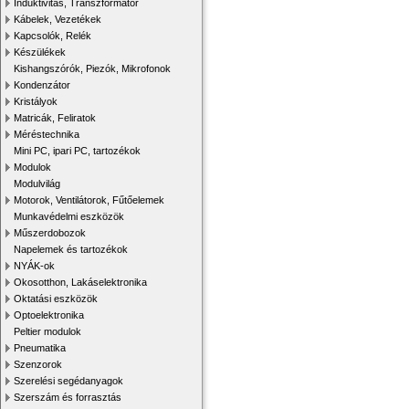
Induktivitás, Transzformátor
Kábelek, Vezetékek
Kapcsolók, Relék
Készülékek
Kishangszórók, Piezók, Mikrofonok
Kondenzátor
Kristályok
Matricák, Feliratok
Méréstechnika
Mini PC, ipari PC, tartozékok
Modulok
Modulvilág
Motorok, Ventilátorok, Fűtőelemek
Munkavédelmi eszközök
Műszerdobozok
Napelemek és tartozékok
NYÁK-ok
Okosotthon, Lakáselektronika
Oktatási eszközök
Optoelektronika
Peltier modulok
Pneumatika
Szenzorok
Szerelési segédanyagok
Szerszám és forrasztás