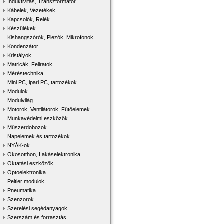
Induktivitás, Transzformátor
Kábelek, Vezetékek
Kapcsolók, Relék
Készülékek
Kishangszórók, Piezók, Mikrofonok
Kondenzátor
Kristályok
Matricák, Feliratok
Méréstechnika
Mini PC, ipari PC, tartozékok
Modulok
Modulvilág
Motorok, Ventilátorok, Fűtőelemek
Munkavédelmi eszközök
Műszerdobozok
Napelemek és tartozékok
NYÁK-ok
Okosotthon, Lakáselektronika
Oktatási eszközök
Optoelektronika
Peltier modulok
Pneumatika
Szenzorok
Szerelési segédanyagok
Szerszám és forrasztás