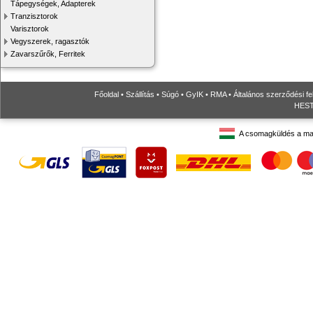
Tápegységek, Adapterek
Tranzisztorok
Varisztorok
Vegyszerek, ragasztók
Zavarszűrők, Ferritek
Főoldal
•
Szállítás
•
Súgó
•
GyIK
•
RMA
•
Általános szerződési fe
HESTO
A csomagküldés a ma