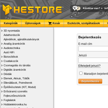
Kérdése van?
»
in
Kategóriák
Újdonságok
Kosár
Eszközök, szolgáltatások
3D nyomtatás
Adathordozók
Bejelentkezés
Ajándékok, ajándékutalványok
Analóg áramkörök
E-mail cím
Audiotechnika
Autó HiFi
Jelszó
Biztosítékok
Csatlakozók
Csomagolás és tárolás
Elfelejtett jelszó?
Digitális áramkörök
Maradjon bejelen
Diódák
Elemek, Akkuk, Töltők
Ellenállások, Potméterek
Építőkészletek (KIT, Modul)
Erősáramú szerelés
Fejlesztőeszközök
Foglalatok
Hobbielektronika.hu