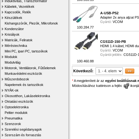
Induktivitás, Transzformátor
Kábelek, Vezetékek
Kapcsolók, Relék
A-USB-PS2
Adapter 2x anya aljzat P
Készülékek
Gyártó:
VCOM
Kishangszórók, Piezók, Mikrofonok
100.284.77
Kondenzátor
Kristályok
Matricák, Feliratok
CG511D-150-PB
Méréstechnika
HDMI 1.4 kábel, HDMI du
Gyártó:
VCOM
Mini PC, ipari PC, tartozékok
Gyártói jelölés:
CG511D-
Modulok
100.460.88
Modulvilág
Motorok, Ventilátorok, Fűtőelemek
Következő:
Munkavédelmi eszközök
Műszerdobozok
*
A megjelenített ár az
egyéni beállításnak 
Napelemek és tartozékok
Módosításához kattintson a fejléc
ikonjá
NYÁK-ok
Okosotthon, Lakáselektronika
Oktatási eszközök
Optoelektronika
Peltier modulok
Pneumatika
Szenzorok
Szerelési segédanyagok
Szerszám és forrasztás