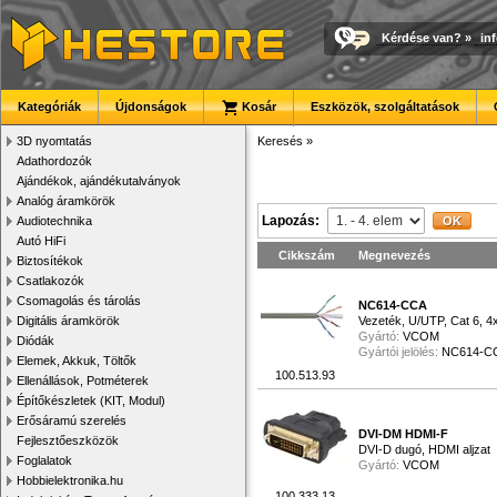
Kérdése van?
»
in
Kategóriák
Újdonságok
Kosár
Eszközök, szolgáltatások
3D nyomtatás
Keresés
»
Adathordozók
Ajándékok, ajándékutalványok
Analóg áramkörök
Lapozás:
Audiotechnika
Autó HiFi
Cikkszám
Megnevezés
Biztosítékok
Csatlakozók
Csomagolás és tárolás
NC614-CCA
Digitális áramkörök
Vezeték, U/UTP, Cat 6, 
Gyártó:
VCOM
Diódák
Gyártói jelölés:
NC614-C
Elemek, Akkuk, Töltők
100.513.93
Ellenállások, Potméterek
Építőkészletek (KIT, Modul)
Erősáramú szerelés
DVI-DM HDMI-F
Fejlesztőeszközök
DVI-D dugó, HDMI aljzat
Foglalatok
Gyártó:
VCOM
Hobbielektronika.hu
100.333.13