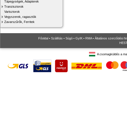
Tápegységek, Adapterek
Tranzisztorok
Varisztorok
Vegyszerek, ragasztók
Zavarszűrők, Ferritek
Főoldal
•
Szállítás
•
Súgó
•
GyIK
•
RMA
•
Általános szerződési fe
HESTO
A csomagküldés a ma