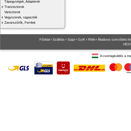
Tápegységek, Adapterek
Tranzisztorok
Varisztorok
Vegyszerek, ragasztók
Zavarszűrők, Ferritek
Főoldal
•
Szállítás
•
Súgó
•
GyIK
•
RMA
•
Általános szerződési fe
HESTO
A csomagküldés a ma