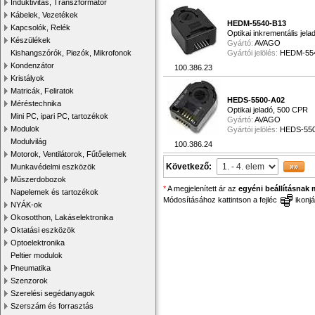
Induktivitás, Transzformátor
Kábelek, Vezetékek
HEDM-5540-B13
Kapcsolók, Relék
Optikai inkrementális je
Készülékek
Gyártó:
AVAGO
Kishangszórók, Piezók, Mikrofonok
Gyártói jelölés:
HEDM-55
Kondenzátor
100.386.23
Kristályok
Matricák, Feliratok
HEDS-5500-A02
Méréstechnika
Optikai jeladó, 500 CPR
Mini PC, ipari PC, tartozékok
Gyártó:
AVAGO
Modulok
Gyártói jelölés:
HEDS-550
Modulvilág
100.386.24
Motorok, Ventilátorok, Fűtőelemek
Következő:
Munkavédelmi eszközök
Műszerdobozok
*
A megjelenített ár az
egyéni beállításnak 
Napelemek és tartozékok
Módosításához kattintson a fejléc
ikonjá
NYÁK-ok
Okosotthon, Lakáselektronika
Oktatási eszközök
Optoelektronika
Peltier modulok
Pneumatika
Szenzorok
Szerelési segédanyagok
Szerszám és forrasztás