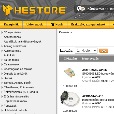
Kérdése van?
»
in
Kategóriák
Újdonságok
Kosár
Eszközök, szolgáltatások
3D nyomtatás
Keresés
»
Adathordozók
Ajándékok, ajándékutalványok
Analóg áramkörök
Lapozás:
Audiotechnika
Autó HiFi
Cikkszám
Megnevezés
Biztosítékok
Csatlakozók
Csomagolás és tárolás
ASMT-RA45-AP932
Digitális áramkörök
SMD0603 LED borostyán
Gyártó:
AVAGO
Diódák
Gyártói jelölés:
ASMT-RA
Elemek, Akkuk, Töltők
100.348.43
Ellenállások, Potméterek
Építőkészletek (KIT, Modul)
AEDB-9140-A13
Erősáramú szerelés
Inkrementális optikai jel
Fejlesztőeszközök
Gyártó:
AVAGO
Foglalatok
Gyártói jelölés:
AEDB-914
Hobbielektronika.hu
100.386.25