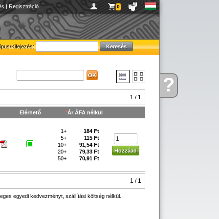
és
|
Regisztráció
0
ípus/Kifejezés:
?
Kérdése
van
1 / 1
Elérhető
*
Ár ÁFA nélkül
1+
184 Ft
5+
115 Ft
10+
91,54 Ft
20+
79,33 Ft
50+
70,91 Ft
1 / 1
eges egyedi kedvezményt, szállítási költség nélkül.