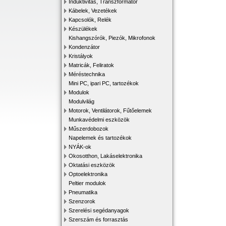
Induktivitás, Transzformátor
Kábelek, Vezetékek
Kapcsolók, Relék
Készülékek
Kishangszórók, Piezók, Mikrofonok
Kondenzátor
Kristályok
Matricák, Feliratok
Méréstechnika
Mini PC, ipari PC, tartozékok
Modulok
Modulvilág
Motorok, Ventilátorok, Fűtőelemek
Munkavédelmi eszközök
Műszerdobozok
Napelemek és tartozékok
NYÁK-ok
Okosotthon, Lakáselektronika
Oktatási eszközök
Optoelektronika
Peltier modulok
Pneumatika
Szenzorok
Szerelési segédanyagok
Szerszám és forrasztás