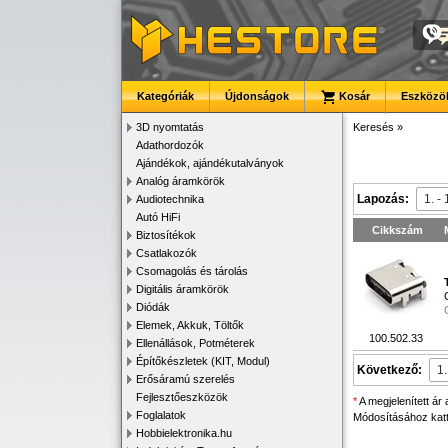
Kategóriák
Újdonságok
Kosár
Eszközök
3D nyomtatás
Keresés
»
Adathordozók
Ajándékok, ajándékutalványok
Analóg áramkörök
Lapozás:
Audiotechnika
Autó HiFi
Cikkszám
Biztosítékok
Csatlakozók
Csomagolás és tárolás
Digitális áramkörök
Diódák
Elemek, Akkuk, Töltők
100.502.33
Ellenállások, Potméterek
Építőkészletek (KIT, Modul)
Következő:
Erősáramú szerelés
Fejlesztőeszközök
*
A megjelenített ár
Foglalatok
Módosításához katti
Hobbielektronika.hu