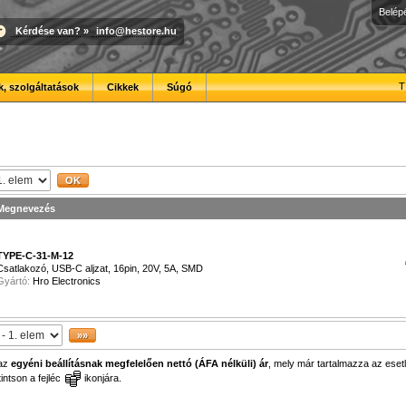
Belép
Kérdése van?
»
info@hestore.hu
T
, szolgáltatások
Cikkek
Súgó
Megnevezés
TYPE-C-31-M-12
Csatlakozó, USB-C aljzat, 16pin, 20V, 5A, SMD
Gyártó:
Hro Electronics
 az
egyéni beállításnak megfelelően nettó (ÁFA nélküli) ár
, mely már tartalmazza az esetl
ntson a fejléc
ikonjára.