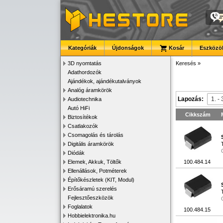
Kategóriák
Újdonságok
Kosár
Eszközök
3D nyomtatás
Keresés
»
Adathordozók
Ajándékok, ajándékutalványok
Analóg áramkörök
Lapozás:
Audiotechnika
Autó HiFi
Cikkszám
Biztosítékok
Csatlakozók
Csomagolás és tárolás
Digitális áramkörök
Diódák
Elemek, Akkuk, Töltők
100.484.14
Ellenállások, Potméterek
Építőkészletek (KIT, Modul)
Erősáramú szerelés
Fejlesztőeszközök
Foglalatok
100.484.15
Hobbielektronika.hu