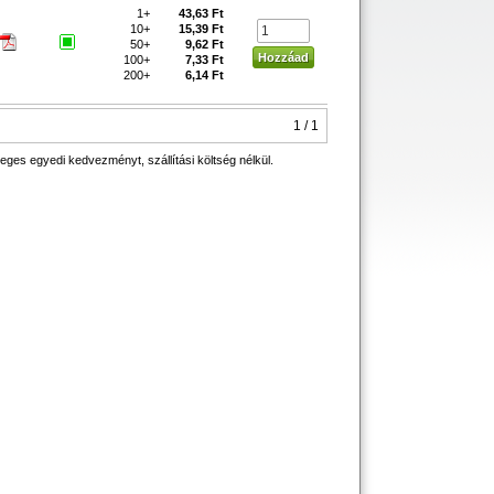
1+
43,63 Ft
10+
15,39 Ft
50+
9,62 Ft
100+
7,33 Ft
200+
6,14 Ft
1 / 1
eges egyedi kedvezményt, szállítási költség nélkül.