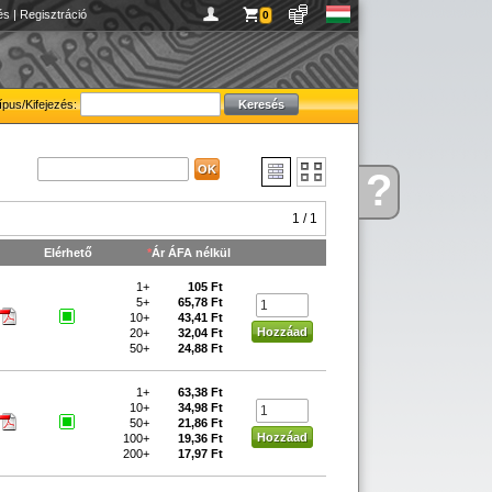
és
|
Regisztráció
0
ípus/Kifejezés:
?
Kérdése
van
1 / 1
Elérhető
*
Ár ÁFA nélkül
1+
105 Ft
5+
65,78 Ft
10+
43,41 Ft
20+
32,04 Ft
50+
24,88 Ft
1+
63,38 Ft
10+
34,98 Ft
50+
21,86 Ft
100+
19,36 Ft
200+
17,97 Ft