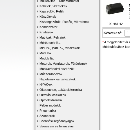
Induktivitás, Transzformátor
Kábelek, Vezetékek
Kapcsolók, Relék
Készülékek
Kishangszórók, Piezók, Mikrofonok
100.481.42
Kondenzátor
Kristályok
Következő:
Matricák, Feliratok
*
A megjelenített ár
Méréstechnika
Módosításához katti
Mini PC, ipari PC, tartozékok
Modulok
Modulvilág
Motorok, Ventilátorok, Fűtőelemek
Munkavédelmi eszközök
Műszerdobozok
Napelemek és tartozékok
NYÁK-ok
Okosotthon, Lakáselektronika
Oktatási eszközök
Optoelektronika
Peltier modulok
Pneumatika
Szenzorok
Szerelési segédanyagok
Szerszám és forrasztás