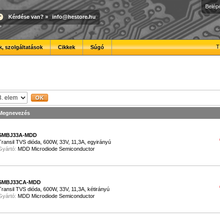
Belép
Kérdése van?
»
info@hestore.hu
T
, szolgáltatások
Cikkek
Súgó
Megnevezés
SMBJ33A-MDD
Transil TVS dióda, 600W, 33V, 11,3A, egyirányú
Gyártó:
MDD Microdiode Semiconductor
SMBJ33CA-MDD
Transil TVS dióda, 600W, 33V, 11,3A, kétirányú
Gyártó:
MDD Microdiode Semiconductor