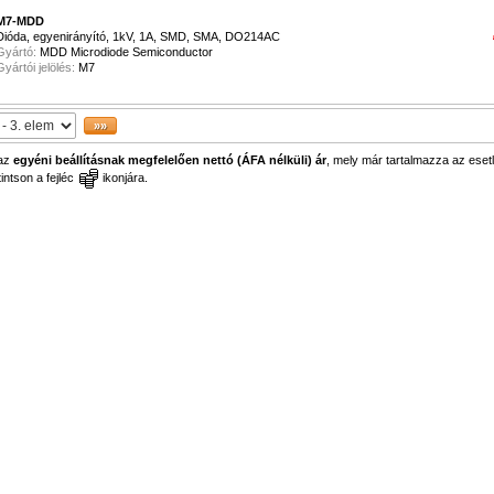
M7-MDD
Dióda, egyenirányító, 1kV, 1A, SMD, SMA, DO214AC
Gyártó:
MDD Microdiode Semiconductor
Gyártói jelölés:
M7
 az
egyéni beállításnak megfelelően nettó (ÁFA nélküli) ár
, mely már tartalmazza az esetl
ntson a fejléc
ikonjára.