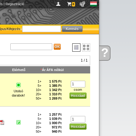
és
|
Regisztráció
0
ípus/Kifejezés:
?
Kérdése
van
1 / 1
Elérhető
*
Ár ÁFA nélkül
1+
1 575 Ft
5+
1 385 Ft
csom
10+
1 342 Ft
Utolsó
20+
1 310 Ft
darabok!
50+
1 269 Ft
1+
1 257 Ft
5+
1 039 Ft
10+
1 000 Ft
20+
972 Ft
50+
940 Ft