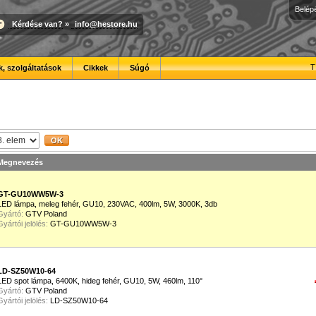
Belép
Kérdése van?
»
info@hestore.hu
T
, szolgáltatások
Cikkek
Súgó
Megnevezés
GT-GU10WW5W-3
LED lámpa, meleg fehér, GU10, 230VAC, 400lm, 5W, 3000K, 3db
Gyártó:
GTV Poland
Gyártói jelölés:
GT-GU10WW5W-3
LD-SZ50W10-64
LED spot lámpa, 6400K, hideg fehér, GU10, 5W, 460lm, 110°
Gyártó:
GTV Poland
Gyártói jelölés:
LD-SZ50W10-64