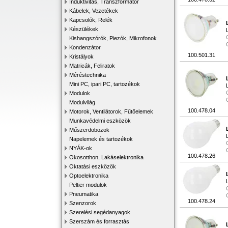
Induktivitás, Transzformátor
Kábelek, Vezetékek
Kapcsolók, Relék
Készülékek
Kishangszórók, Piezók, Mikrofonok
Kondenzátor
100.501.31
Kristályok
Matricák, Feliratok
Méréstechnika
Mini PC, ipari PC, tartozékok
Modulok
Modulvilág
100.478.04
Motorok, Ventilátorok, Fűtőelemek
Munkavédelmi eszközök
Műszerdobozok
Napelemek és tartozékok
NYÁK-ok
100.478.26
Okosotthon, Lakáselektronika
Oktatási eszközök
Optoelektronika
Peltier modulok
Pneumatika
100.478.24
Szenzorok
Szerelési segédanyagok
Szerszám és forrasztás