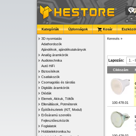
Kategóriák
Újdonságok
Kosár
Eszközök
3D nyomtatás
Keresés
»
Adathordozók
Ajándékok, ajándékutalványok
Analóg áramkörök
Lapozás:
Audiotechnika
Autó HiFi
Cikkszám
Biztosítékok
Csatlakozók
Csomagolás és tárolás
Digitális áramkörök
Diódák
Elemek, Akkuk, Töltők
100.478.01
Ellenállások, Potméterek
Építőkészletek (KIT, Modul)
Erősáramú szerelés
Fejlesztőeszközök
Foglalatok
Hobbielektronika.hu
100.478.02