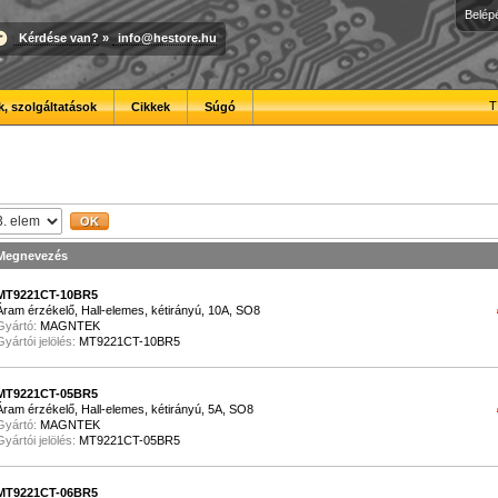
Belép
Kérdése van?
»
info@hestore.hu
T
, szolgáltatások
Cikkek
Súgó
Megnevezés
MT9221CT-10BR5
Áram érzékelő, Hall-elemes, kétirányú, 10A, SO8
Gyártó:
MAGNTEK
Gyártói jelölés:
MT9221CT-10BR5
MT9221CT-05BR5
Áram érzékelő, Hall-elemes, kétirányú, 5A, SO8
Gyártó:
MAGNTEK
Gyártói jelölés:
MT9221CT-05BR5
MT9221CT-06BR5