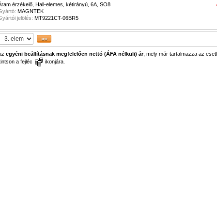
Áram érzékelő, Hall-elemes, kétirányú, 6A, SO8
Gyártó:
MAGNTEK
Gyártói jelölés:
MT9221CT-06BR5
 az
egyéni beállításnak megfelelően nettó (ÁFA nélküli) ár
, mely már tartalmazza az esetl
ntson a fejléc
ikonjára.