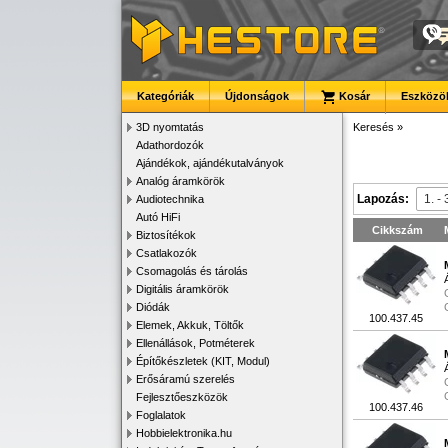
Kategóriák
Újdonságok
Kosár
Eszközök
3D nyomtatás
Keresés
»
Adathordozók
Ajándékok, ajándékutalványok
Analóg áramkörök
Lapozás:
Audiotechnika
Autó HiFi
Cikkszám
Biztosítékok
Csatlakozók
Csomagolás és tárolás
Digitális áramkörök
Diódák
100.437.45
Elemek, Akkuk, Töltők
Ellenállások, Potméterek
Építőkészletek (KIT, Modul)
Erősáramú szerelés
Fejlesztőeszközök
100.437.46
Foglalatok
Hobbielektronika.hu