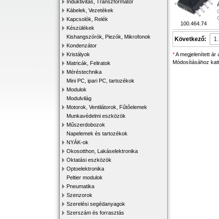
Induktivitás, Transzformátor
Kábelek, Vezetékek
Kapcsolók, Relék
100.464.74
Készülékek
Kishangszórók, Piezók, Mikrofonok
Következő:
Kondenzátor
Kristályok
*
A megjelenített ár
Módosításához katti
Matricák, Feliratok
Méréstechnika
Mini PC, ipari PC, tartozékok
Modulok
Modulvilág
Motorok, Ventilátorok, Fűtőelemek
Munkavédelmi eszközök
Műszerdobozok
Napelemek és tartozékok
NYÁK-ok
Okosotthon, Lakáselektronika
Oktatási eszközök
Optoelektronika
Peltier modulok
Pneumatika
Szenzorok
Szerelési segédanyagok
Szerszám és forrasztás