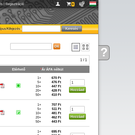
és
|
Regisztráció
0
ípus/Kifejezés:
?
Kérdése
van
1 / 1
Elérhető
*
Ár ÁFA nélkül
1+
670 Ft
5+
476 Ft
10+
447 Ft
20+
428 Ft
50+
410 Ft
1+
707 Ft
5+
511 Ft
10+
481 Ft
20+
462 Ft
50+
443 Ft
1+
695 Ft