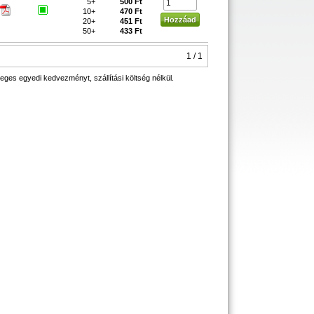
5+
500 Ft
10+
470 Ft
20+
451 Ft
50+
433 Ft
1 / 1
eges egyedi kedvezményt, szállítási költség nélkül.