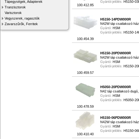
Tápegységek, Adapterek
Gyártói jelölés:
H5150-0
100.412.85
Tranzisztorok
Varisztorok
Vegyszerek, ragasztók
H5150-14PDW000R
N42W táp csatlakozó ház
Zavarszűrők, Ferritek
Gyártó:
HSM
Gyártói jelölés:
H5150-1
100.454.39
H5150-20PDW000R
N42W táp csatlakozó ház
Gyártó:
HSM
Gyártói jelölés:
H5150-2
100.459.57
H5050-20PDW000R
N42 táp csatlakozó dugó,
Gyártó:
HSM
Gyártói jelölés:
H5050-2
100.478.59
H5150-06PDW000R
N42W táp csatlakozó ház
Gyártó:
HSM
Gyártói jelölés:
H5150-0
100.410.40