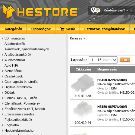
Kérdése van?
»
in
Kategóriák
Újdonságok
Kosár
Eszközök, szolgáltatások
3D nyomtatás
Keresés
»
Adathordozók
Ajándékok, ajándékutalványok
Analóg áramkörök
Lapozás:
Audiotechnika
Autó HiFi
Cikkszám
Megnevezés
Biztosítékok
Csatlakozók
H5150-02PDW000R
Csomagolás és tárolás
N42W táp csatlakozó ház
Digitális áramkörök
Gyártó:
HSM
Diódák
Gyártói jelölés:
H5150-0
100.410.38
Elemek, Akkuk, Töltők
Ellenállások, Potméterek
H5150-08PDW000R
Építőkészletek (KIT, Modul)
N42W táp csatlakozó ház
Erősáramú szerelés
Gyártó:
HSM
Gyártói jelölés:
H5150-0
Fejlesztőeszközök
100.410.44
Foglalatok
Hobbielektronika.hu