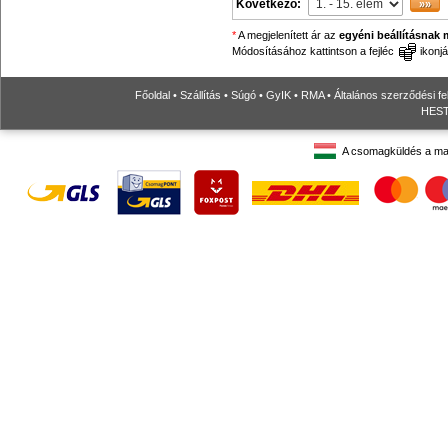
Következő:
*
A megjelenített ár az
egyéni beállításnak 
Módosításához kattintson a fejléc
ikonjá
Főoldal
•
Szállítás
•
Súgó
•
GyIK
•
RMA
•
Általános szerződési fe
HESTO
A csomagküldés a ma