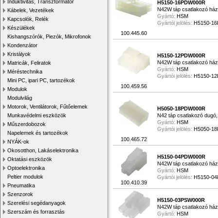
Induktivitás, Transzformátor
H5150-16PDW000R
N42W táp csatlakozó ház,
Kábelek, Vezetékek
Gyártó:
HSM
Kapcsolók, Relék
Gyártói jelölés:
H5150-1
Készülékek
100.445.60
Kishangszórók, Piezók, Mikrofonok
Kondenzátor
Kristályok
H5150-12PDW000R
N42W táp csatlakozó ház
Matricák, Feliratok
Gyártó:
HSM
Méréstechnika
Gyártói jelölés:
H5150-1
Mini PC, ipari PC, tartozékok
100.459.56
Modulok
Modulvilág
Motorok, Ventilátorok, Fűtőelemek
H5050-18PDW000R
Munkavédelmi eszközök
N42 táp csatlakozó dugó,
Gyártó:
HSM
Műszerdobozok
Gyártói jelölés:
H5050-1
Napelemek és tartozékok
100.465.72
NYÁK-ok
Okosotthon, Lakáselektronika
H5150-04PDW000R
Oktatási eszközök
N42W táp csatlakozó ház,
Optoelektronika
Gyártó:
HSM
Peltier modulok
Gyártói jelölés:
H5150-0
100.410.39
Pneumatika
Szenzorok
H5150-03PSW000R
Szerelési segédanyagok
N42W táp csatlakozó ház
Szerszám és forrasztás
Gyártó:
HSM