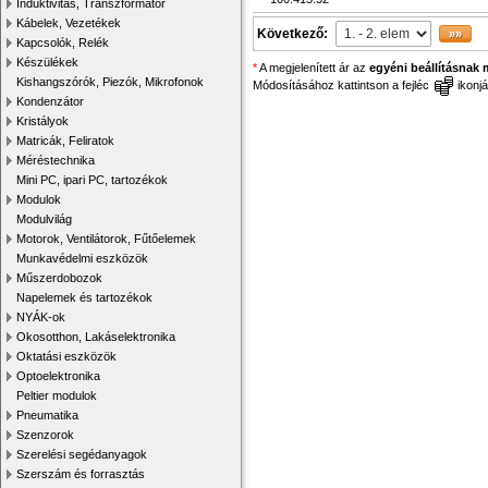
Induktivitás, Transzformátor
Kábelek, Vezetékek
Következő:
Kapcsolók, Relék
Készülékek
*
A megjelenített ár az
egyéni beállításnak 
Kishangszórók, Piezók, Mikrofonok
Módosításához kattintson a fejléc
ikonjá
Kondenzátor
Kristályok
Matricák, Feliratok
Méréstechnika
Mini PC, ipari PC, tartozékok
Modulok
Modulvilág
Motorok, Ventilátorok, Fűtőelemek
Munkavédelmi eszközök
Műszerdobozok
Napelemek és tartozékok
NYÁK-ok
Okosotthon, Lakáselektronika
Oktatási eszközök
Optoelektronika
Peltier modulok
Pneumatika
Szenzorok
Szerelési segédanyagok
Szerszám és forrasztás