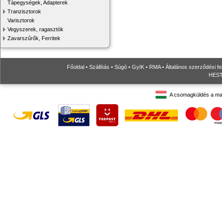
Tápegységek, Adapterek
Tranzisztorok
Varisztorok
Vegyszerek, ragasztók
Zavarszűrők, Ferritek
Főoldal
•
Szállítás
•
Súgó
•
GyIK
•
RMA
•
Általános szerződési fe
HESTO
A csomagküldés a ma