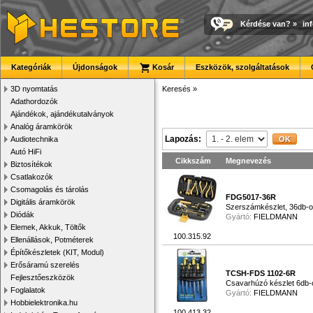
Kérdése van?
»
in
Kategóriák
Újdonságok
Kosár
Eszközök, szolgáltatások
3D nyomtatás
Keresés
»
Adathordozók
Ajándékok, ajándékutalványok
Analóg áramkörök
Lapozás:
Audiotechnika
Autó HiFi
Cikkszám
Megnevezés
Biztosítékok
Csatlakozók
Csomagolás és tárolás
FDG5017-36R
Digitális áramkörök
Szerszámkészlet, 36db-
Diódák
Gyártó:
FIELDMANN
Elemek, Akkuk, Töltők
100.315.92
Ellenállások, Potméterek
Építőkészletek (KIT, Modul)
Erősáramú szerelés
TCSH-FDS 1102-6R
Fejlesztőeszközök
Csavarhúzó készlet 6db-
Foglalatok
Gyártó:
FIELDMANN
Hobbielektronika.hu
100.413.32