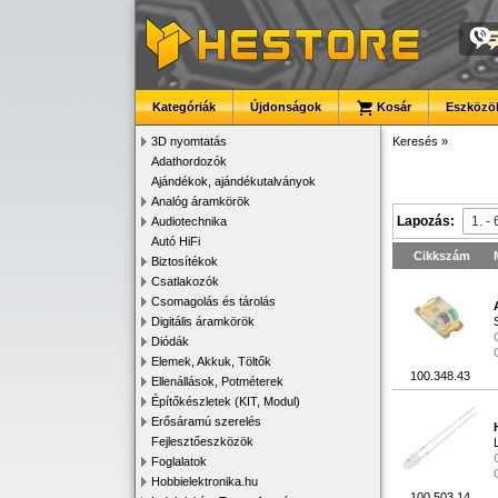
Kategóriák
Újdonságok
Kosár
Eszközök
3D nyomtatás
Keresés
»
Adathordozók
Ajándékok, ajándékutalványok
Analóg áramkörök
Lapozás:
Audiotechnika
Autó HiFi
Cikkszám
Biztosítékok
Csatlakozók
Csomagolás és tárolás
Digitális áramkörök
Diódák
Elemek, Akkuk, Töltők
100.348.43
Ellenállások, Potméterek
Építőkészletek (KIT, Modul)
Erősáramú szerelés
Fejlesztőeszközök
Foglalatok
Hobbielektronika.hu
100.503.14