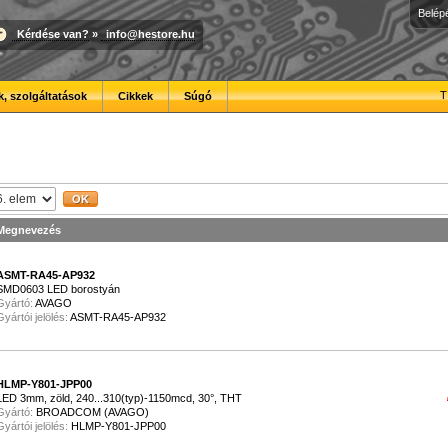
Belép
Kérdése van?
»
info@hestore.hu
T
, szolgáltatások
Cikkek
Súgó
Megnevezés
ASMT-RA45-AP932
SMD0603 LED borostyán
Gyártó:
AVAGO
Gyártói jelölés:
ASMT-RA45-AP932
HLMP-Y801-JPP00
LED 3mm, zöld, 240...310(typ)-1150mcd, 30°, THT
Gyártó:
BROADCOM (AVAGO)
Gyártói jelölés:
HLMP-Y801-JPP00