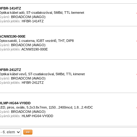
HFBR-1414TZ
Optikai kábel adó, ST-csatlakozóval, 5MBd, TTL bemenet
Gyártó:
BROADCOM (AVAGO)
Gyártói jelölés:
HFBR-1414TZ
ACNW3190-000E
Optocsatoló, 1 csatorna, IGBT vezérlő, THT, DIP8
Gyártó:
BROADCOM (AVAGO)
Gyártói jelölés:
ACNW3190-000E
HFBR-2412TZ
Optikai kábel vevő, ST-csatlakozóval, 5MBd, TTL kimenet
Gyártó:
BROADCOM (AVAGO)
Gyártói jelölés:
HFBR-2412TZ
HLMP-HG64-VY0DD
LED, piros, ovális, 5.2x3.8x7mm, 1150...2400mcd, 1.8...2.4VDC
Gyártó:
BROADCOM (AVAGO)
Gyártói jelölés:
HLMP-HG64-VY0DD