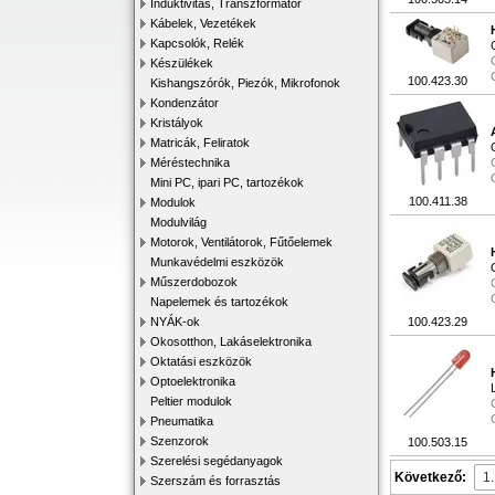
Induktivitás, Transzformátor
Kábelek, Vezetékek
Kapcsolók, Relék
Készülékek
100.423.30
Kishangszórók, Piezók, Mikrofonok
Kondenzátor
Kristályok
Matricák, Feliratok
Méréstechnika
Mini PC, ipari PC, tartozékok
100.411.38
Modulok
Modulvilág
Motorok, Ventilátorok, Fűtőelemek
Munkavédelmi eszközök
Műszerdobozok
Napelemek és tartozékok
NYÁK-ok
100.423.29
Okosotthon, Lakáselektronika
Oktatási eszközök
Optoelektronika
Peltier modulok
Pneumatika
Szenzorok
100.503.15
Szerelési segédanyagok
Következő:
Szerszám és forrasztás