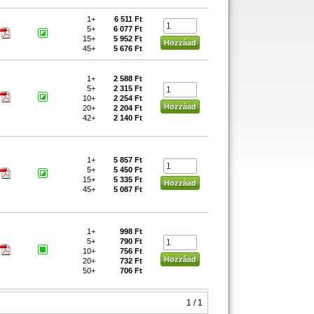
1+
6 511 Ft
5+
6 077 Ft
15+
5 952 Ft
45+
5 676 Ft
1+
2 588 Ft
5+
2 315 Ft
10+
2 254 Ft
20+
2 204 Ft
42+
2 140 Ft
1+
5 857 Ft
5+
5 450 Ft
15+
5 335 Ft
45+
5 087 Ft
1+
998 Ft
5+
790 Ft
10+
756 Ft
20+
732 Ft
50+
706 Ft
1 / 1