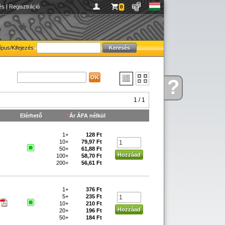
és
|
Regisztráció
0
ípus/Kifejezés:
?
Kérdése
van
1 / 1
Elérhető
*
Ár ÁFA nélkül
1+
128 Ft
10+
79,97 Ft
50+
61,88 Ft
100+
58,70 Ft
200+
56,61 Ft
1+
376 Ft
5+
235 Ft
10+
210 Ft
20+
196 Ft
50+
184 Ft