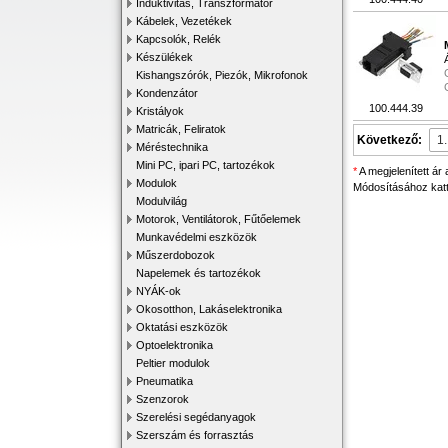
Induktivitás, Transzformátor
Kábelek, Vezetékek
Kapcsolók, Relék
Készülékek
Kishangszórók, Piezók, Mikrofonok
Kondenzátor
100.444.39
Kristályok
Matricák, Feliratok
Következő:
Méréstechnika
Mini PC, ipari PC, tartozékok
*
A megjelenített ár
Modulok
Módosításához katti
Modulvilág
Motorok, Ventilátorok, Fűtőelemek
Munkavédelmi eszközök
Műszerdobozok
Napelemek és tartozékok
NYÁK-ok
Okosotthon, Lakáselektronika
Oktatási eszközök
Optoelektronika
Peltier modulok
Pneumatika
Szenzorok
Szerelési segédanyagok
Szerszám és forrasztás