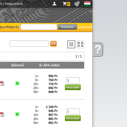
és
|
Regisztráció
0
ípus/Kifejezés:
?
Kérdése
van
1 / 1
Elérhető
*
Ár ÁFA nélkül
1+
956 Ft
5+
750 Ft
10+
716 Ft
20+
692 Ft
50+
668 Ft
1+
1 159 Ft
5+
945 Ft
10+
907 Ft
20+
881 Ft
50+
851 Ft