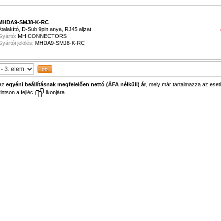
MHDA9-SMJ8-K-RC
Átalakító, D-Sub 9pin anya, RJ45 aljzat
Gyártó:
MH CONNECTORS
Gyártói jelölés:
MHDA9-SMJ8-K-RC
 az
egyéni beállításnak megfelelően nettó (ÁFA nélküli) ár
, mely már tartalmazza az esetl
ntson a fejléc
ikonjára.