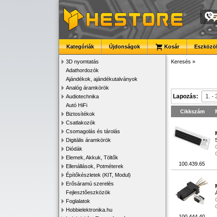
Kategóriák
Újdonságok
Kosár
Eszközök
3D nyomtatás
Keresés
»
Adathordozók
Ajándékok, ajándékutalványok
Analóg áramkörök
Lapozás:
Audiotechnika
Autó HiFi
Cikkszám
Biztosítékok
Csatlakozók
Csomagolás és tárolás
Digitális áramkörök
Diódák
Elemek, Akkuk, Töltők
100.439.65
Ellenállások, Potméterek
Építőkészletek (KIT, Modul)
Erősáramú szerelés
Fejlesztőeszközök
Foglalatok
Hobbielektronika.hu
100.444.40