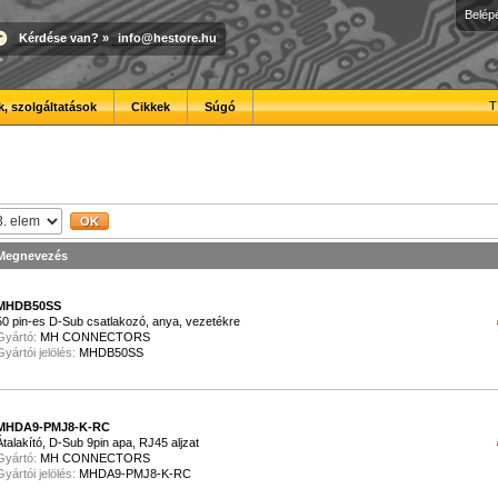
Belép
Kérdése van?
»
info@hestore.hu
T
, szolgáltatások
Cikkek
Súgó
Megnevezés
MHDB50SS
50 pin-es D-Sub csatlakozó, anya, vezetékre
Gyártó:
MH CONNECTORS
Gyártói jelölés:
MHDB50SS
MHDA9-PMJ8-K-RC
Átalakító, D-Sub 9pin apa, RJ45 aljzat
Gyártó:
MH CONNECTORS
Gyártói jelölés:
MHDA9-PMJ8-K-RC