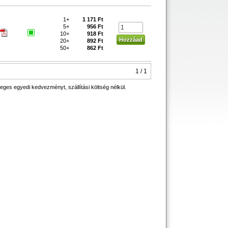
1+
1 171 Ft
5+
956 Ft
10+
918 Ft
20+
892 Ft
50+
862 Ft
1 / 1
eges egyedi kedvezményt, szállítási költség nélkül.