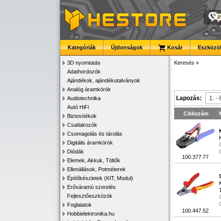
Kategóriák
Újdonságok
Kosár
Eszközök
3D nyomtatás
Keresés
»
Adathordozók
Ajándékok, ajándékutalványok
Analóg áramkörök
Lapozás:
Audiotechnika
Autó HiFi
Cikkszám
Biztosítékok
Csatlakozók
Csomagolás és tárolás
Digitális áramkörök
Diódák
100.377.77
Elemek, Akkuk, Töltők
Ellenállások, Potméterek
Építőkészletek (KIT, Modul)
Erősáramú szerelés
Fejlesztőeszközök
Foglalatok
100.447.52
Hobbielektronika.hu