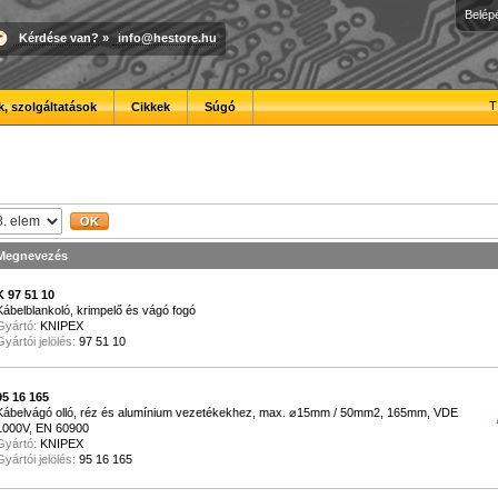
Belép
Kérdése van?
»
info@hestore.hu
T
, szolgáltatások
Cikkek
Súgó
Megnevezés
K 97 51 10
Kábelblankoló, krimpelő és vágó fogó
Gyártó:
KNIPEX
Gyártói jelölés:
97 51 10
95 16 165
Kábelvágó olló, réz és alumínium vezetékekhez, max. ⌀15mm / 50mm2, 165mm, VDE
1000V, EN 60900
Gyártó:
KNIPEX
Gyártói jelölés:
95 16 165