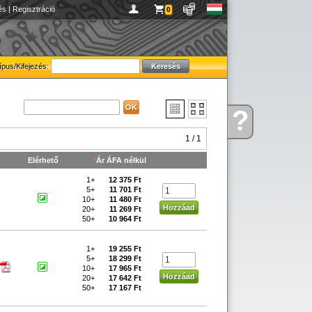
és
|
Regisztráció
0
ípus/Kifejezés:
?
Kérdése
van
1 / 1
Elérhető
*
Ár ÁFA nélkül
1+
12 375 Ft
5+
11 701 Ft
10+
11 480 Ft
20+
11 269 Ft
50+
10 964 Ft
1+
19 255 Ft
5+
18 299 Ft
10+
17 965 Ft
20+
17 642 Ft
50+
17 167 Ft