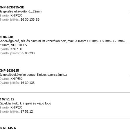
KNP-1630135-SB
Szigetelés eltávolító, 6...29mm
Gyártó:
KNIPEX
Gyártói jelölés:
16 30 135 SB
95 06 230
Kábelvágó olló, réz és alumínium vezetékekhez, max. ⌀16mm / 16mm2 / 50mm2 / 70mm2,
230mm, VDE 1000V
Gyártó:
KNIPEX
Gyártói jelölés:
95 06 230
KNP-1639135
Szigeteléseltávolító penge, Knipex szerszámhoz
Gyártó:
KNIPEX
Gyártói jelölés:
16 39 135
K 97 51 12
Kábelblankoló, krimpelő és vágó fogó
Gyártó:
KNIPEX
Gyártói jelölés:
97 51 12
97 61 145 A