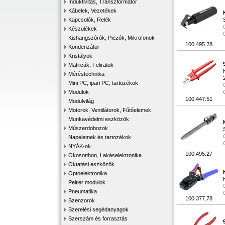
Induktivitás, Transzformátor
Kábelek, Vezetékek
Kapcsolók, Relék
Készülékek
Kishangszórók, Piezók, Mikrofonok
100.495.28
Kondenzátor
Kristályok
Matricák, Feliratok
Méréstechnika
Mini PC, ipari PC, tartozékok
Modulok
100.447.51
Modulvilág
Motorok, Ventilátorok, Fűtőelemek
Munkavédelmi eszközök
Műszerdobozok
Napelemek és tartozékok
NYÁK-ok
100.495.27
Okosotthon, Lakáselektronika
Oktatási eszközök
Optoelektronika
Peltier modulok
Pneumatika
100.377.78
Szenzorok
Szerelési segédanyagok
Szerszám és forrasztás