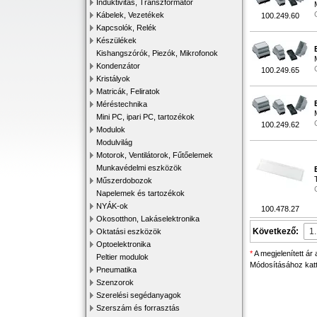
Induktivitás, Transzformátor
Kábelek, Vezetékek
100.249.60
Kapcsolók, Relék
Készülékek
Kishangszórók, Piezók, Mikrofonok
Kondenzátor
100.249.65
Kristályok
Matricák, Feliratok
Méréstechnika
Mini PC, ipari PC, tartozékok
100.249.62
Modulok
Modulvilág
Motorok, Ventilátorok, Fűtőelemek
Munkavédelmi eszközök
Műszerdobozok
Napelemek és tartozékok
NYÁK-ok
100.478.27
Okosotthon, Lakáselektronika
Következő:
Oktatási eszközök
Optoelektronika
*
A megjelenített ár
Peltier modulok
Módosításához katti
Pneumatika
Szenzorok
Szerelési segédanyagok
Szerszám és forrasztás