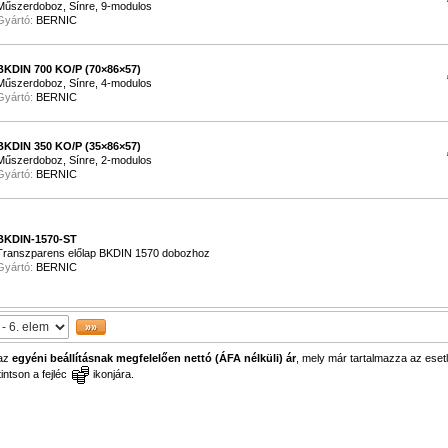
Műszerdoboz, Sínre, 9-modulos
Gyártó:
BERNIC
BKDIN 700 KO/P (70×86×57)
Műszerdoboz, Sínre, 4-modulos
Gyártó:
BERNIC
BKDIN 350 KO/P (35×86×57)
Műszerdoboz, Sínre, 2-modulos
Gyártó:
BERNIC
BKDIN-1570-ST
Transzparens előlap BKDIN 1570 dobozhoz
Gyártó:
BERNIC
 az
egyéni beállításnak megfelelően nettó (ÁFA nélküli) ár
, mely már tartalmazza az esetl
ntson a fejléc
ikonjára.