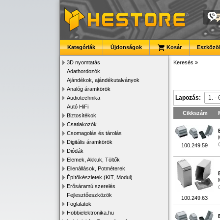
Kategóriák
Újdonságok
Kosár
Eszközök
3D nyomtatás
Keresés
»
Adathordozók
Ajándékok, ajándékutalványok
Analóg áramkörök
Lapozás:
Audiotechnika
Autó HiFi
Cikkszám
Biztosítékok
Csatlakozók
Csomagolás és tárolás
Digitális áramkörök
100.249.59
Diódák
Elemek, Akkuk, Töltők
Ellenállások, Potméterek
Építőkészletek (KIT, Modul)
Erősáramú szerelés
Fejlesztőeszközök
100.249.63
Foglalatok
Hobbielektronika.hu