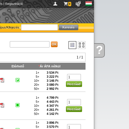
és
|
Regisztráció
0
ípus/Kifejezés:
?
Kérdése
van
1 / 1
Elérhető
*
Ár ÁFA nélkül
1+
3 534 Ft
5+
3 222 Ft
10+
3 146 Ft
20+
3 080 Ft
50+
2 992 Ft
1+
4 799 Ft
5+
4 443 Ft
10+
4 347 Ft
20+
4 261 Ft
50+
4 142 Ft
1+
3 896 Ft
5+
3 570 Ft