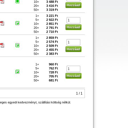
10+
3 488 Ft
20+
3 416 Ft
50+
3 319 Ft
1+
3 221 Ft
5+
2 922 Ft
10+
2 851 Ft
20+
2 791 Ft
50+
2 710 Ft
1+
2 859 Ft
5+
2 574 Ft
10+
2 509 Ft
20+
2 455 Ft
50+
2 383 Ft
1+
960 Ft
5+
762 Ft
10+
728 Ft
20+
705 Ft
50+
681 Ft
1 / 1
eges egyedi kedvezményt, szállítási költség nélkül.