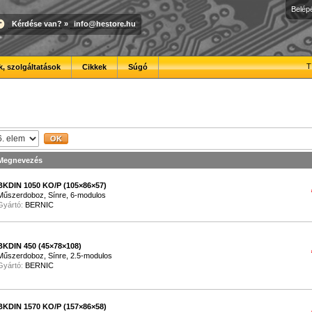
Belép
Kérdése van?
»
info@hestore.hu
T
, szolgáltatások
Cikkek
Súgó
Megnevezés
BKDIN 1050 KO/P (105×86×57)
Műszerdoboz, Sínre, 6-modulos
Gyártó:
BERNIC
BKDIN 450 (45×78×108)
Műszerdoboz, Sínre, 2.5-modulos
Gyártó:
BERNIC
BKDIN 1570 KO/P (157×86×58)