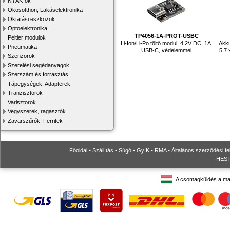
NYÁK-ok
Okosotthon, Lakáselektronika
Oktatási eszközök
Optoelektronika
TP4056-1A-PROT-USBC
Peltier modulok
Li-Ion/Li-Po töltő modul, 4.2V DC, 1A,
Akku
Pneumatika
USB-C, védelemmel
5.7
Szenzorok
Szerelési segédanyagok
Szerszám és forrasztás
Tápegységek, Adapterek
Tranzisztorok
Varisztorok
Vegyszerek, ragasztók
Zavarszűrők, Ferritek
Főoldal
•
Szállítás
•
Súgó
•
GyIK
•
RMA
•
Általános szerződési fe
HESTO
A csomagküldés a ma