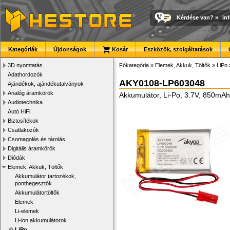
Kérdése van?
»
in
Kategóriák
Újdonságok
Kosár
Eszközök, szolgáltatások
3D nyomtatás
Főkategória
»
Elemek, Akkuk, Töltők
»
LiPo
Adathordozók
AKY0108-LP603048
Ajándékok, ajándékutalványok
Analóg áramkörök
Akkumulátor, Li-Po, 3.7V, 850mAh
Audiotechnika
Autó HiFi
Biztosítékok
Csatlakozók
Csomagolás és tárolás
Digitális áramkörök
Diódák
Elemek, Akkuk, Töltők
Akkumulátor tartozékok,
ponthegesztők
Akkumulátortöltők
Elemek
Li-elemek
Li-ion akkumulátorok
LiPo