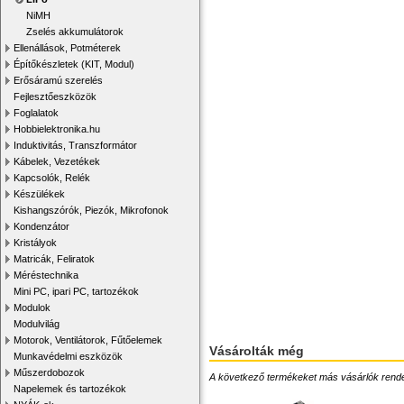
NiMH
Zselés akkumulátorok
Ellenállások, Potméterek
Építőkészletek (KIT, Modul)
Erősáramú szerelés
Fejlesztőeszközök
Foglalatok
Hobbielektronika.hu
Induktivitás, Transzformátor
Kábelek, Vezetékek
Kapcsolók, Relék
Készülékek
Kishangszórók, Piezók, Mikrofonok
Kondenzátor
Kristályok
Matricák, Feliratok
Méréstechnika
Mini PC, ipari PC, tartozékok
Modulok
Modulvilág
Motorok, Ventilátorok, Fűtőelemek
Vásárolták még
Munkavédelmi eszközök
Műszerdobozok
A következő termékeket más vásárlók rendelték
Napelemek és tartozékok