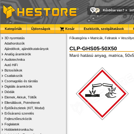
Kérdése van?
»
in
Kategóriák
Újdonságok
Kosár
Eszközök, szolgáltatások
3D nyomtatás
Főkategória
»
Matricák, Feliratok
»
Veszélye
Adathordozók
CLP-GHS05-50X50
Ajándékok, ajándékutalványok
Analóg áramkörök
Maró hatású anyag, matrica, 50
Audiotechnika
Autó HiFi
Biztosítékok
Csatlakozók
Csomagolás és tárolás
Digitális áramkörök
Diódák
Elemek, Akkuk, Töltők
Ellenállások, Potméterek
Építőkészletek (KIT, Modul)
Erősáramú szerelés
Fejlesztőeszközök
Foglalatok
Hobbielektronika.hu