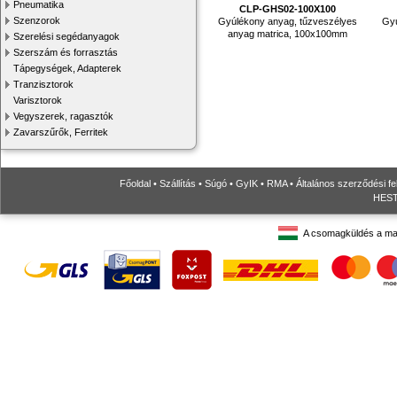
Pneumatika
CLP-GHS02-100X100
Szenzorok
Gyúlékony anyag, tűzveszélyes
Gyú
anyag matrica, 100x100mm
Szerelési segédanyagok
Szerszám és forrasztás
Tápegységek, Adapterek
Tranzisztorok
Varisztorok
Vegyszerek, ragasztók
Zavarszűrők, Ferritek
Főoldal
•
Szállítás
•
Súgó
•
GyIK
•
RMA
•
Általános szerződési fe
HESTO
A csomagküldés a ma