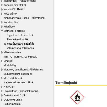
Induktivitás, Transzformátor
Kábelek, Vezetékek
Kapcsolók, Relék
Készülékek
Kishangszórók, Piezók, Mikrofonok
Kondenzátor
Kristályok
Matricák, Feliratok
Figyelmeztető jelzések
Rendelkező táblák
Veszélyesáru-szállítás
Villamossági feliratozás
Méréstechnika
Mini PC, ipari PC, tartozékok
Modulok
Modulvilág
Motorok, Ventilátorok, Fűtőelemek
Munkavédelmi eszközök
Műszerdobozok
Termékajánló
Napelemek és tartozékok
NYÁK-ok
Okosotthon, Lakáselektronika
Oktatási eszközök
Optoelektronika
Peltier modulok