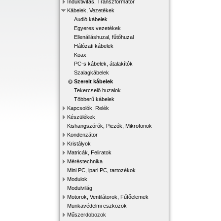
Induktivitás, Transzformátor
Kábelek, Vezetékek
Audió kábelek
Egyeres vezetékek
Ellenálláshuzal, fűtőhuzal
Hálózati kábelek
Koax
PC-s kábelek, átalakítók
Szalagkábelek
Szerelt kábelek
Tekercselő huzalok
Többerű kábelek
Kapcsolók, Relék
Készülékek
Kishangszórók, Piezók, Mikrofonok
Kondenzátor
Kristályok
Matricák, Feliratok
Méréstechnika
Mini PC, ipari PC, tartozékok
Modulok
Modulvilág
Motorok, Ventilátorok, Fűtőelemek
Munkavédelmi eszközök
Műszerdobozok