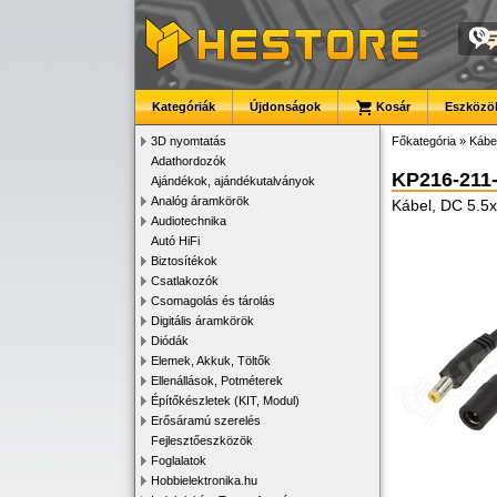
Kategóriák
Újdonságok
Kosár
Eszközök
3D nyomtatás
Főkategória
»
Kábe
Adathordozók
KP216-211
Ajándékok, ajándékutalványok
Analóg áramkörök
Kábel, DC 5.5x
Audiotechnika
Autó HiFi
Biztosítékok
Csatlakozók
Csomagolás és tárolás
Digitális áramkörök
Diódák
Elemek, Akkuk, Töltők
Ellenállások, Potméterek
Építőkészletek (KIT, Modul)
Erősáramú szerelés
Fejlesztőeszközök
Foglalatok
Hobbielektronika.hu