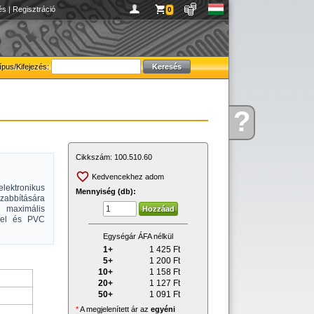
és
|
Regisztráció
0
ípus/Kifejezés:
?
Kérdése
van
Cikkszám:
100.510.60
Kedvencekhez adom
elektronikus
Mennyiség (db):
zabbítására
maximális
kkel és PVC
Egységár ÁFA nélkül
1+
1 425
Ft
5+
1 200
Ft
10+
1 158
Ft
20+
1 127
Ft
50+
1 091
Ft
*
A megjelenített ár az
egyéni