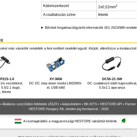
Kábelszerkezet
2
2x0,52mm
A csatlakozás színe
fekete
Bővített forgalmazói/gyártói információk (EU 2023/988 rendele
ég
ket más vásárlók rendelték a fent említett modellel együtt. Kérjük, ellenőrizze a kiválasztott
P21S-1.0
XY-3606
DC55-21-SW
1m vezetékkel,
DC-DC step down modul LM2596S-
DC csatlakozó toldó kapcsolóval,
5.5/2.1 dugó,
el, USB töltő
5.5x2.1 apa-anya
 fekete
•
Általános szerződési feltételek (ÁSZF)
•
Adatvédelem
•
BK-KITS
•
HESTORE API
•
Partner
HESTORE Hungary Kft, minden jog fenntartva! - 2026
A csomagküldés a magyarországi HESTORE raktárból történik.