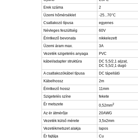
Erek száma
2
Üzemi hőmérséklet
-25...70°C
Csatlakozó típusa
egyenes
Névleges feszültség
60V
Érintkező bevonata
nikkelezett
Üzemi áram max.
3A
Vezeték szigetelés anyaga
PVC
kábel/adapter struktúra
DC 5,5/2,1 aljzat,
DC 5,5/2,1 dugó
A csatlakozókábel típusa
DC tápellátó
Kábelhossz
2m
Érintkező hossz
11mm
Szigetelés színe
fekete
Ér metszete
2
0,52mm
Az ér átmérője
20AWG
Vezeték külső mérete
3,5x2mm
Vezetékmetszet alakja
lapos
Ér fajtája
Cu