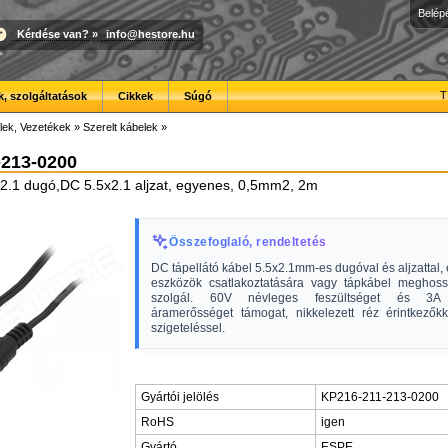
Belép
Kérdése van?
»
info@hestore.hu
T
, szolgáltatások
Cikkek
Súgó
lek, Vezetékek
»
Szerelt kábelek
»
-213-0200
2.1 dugó,DC 5.5x2.1 aljzat, egyenes, 0,5mm2, 2m
Összefoglaló, rendeltetés
DC tápellátó kábel 5.5x2.1mm-es dugóval és aljzattal, 
eszközök csatlakoztatására vagy tápkábel meghoss
szolgál. 60V névleges feszültséget és 3A 
áramerősséget támogat, nikkelezett réz érintkező
szigeteléssel.
Gyártói jelölés
KP216-211-213-0200
RoHS
igen
Gyártó
ESPE