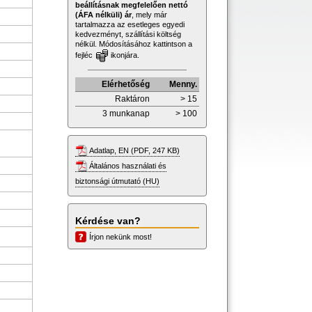
beállításnak megfelelően nettó
(ÁFA nélküli) ár
, mely már
tartalmazza az esetleges egyedi
kedvezményt, szállítási költség
nélkül. Módosításához kattintson a
fejléc
ikonjára.
Elérhetőség
Menny.
Raktáron
> 15
3 munkanap
> 100
Adatlap, EN (PDF, 247 KB)
Általános használati és
biztonsági útmutató (HU)
Kérdése van?
Írjon nekünk most!