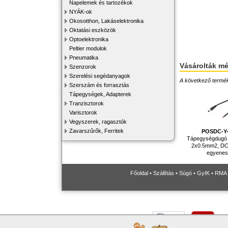
Napelemek és tartozékok
NYÁK-ok
Okosotthon, Lakáselektronika
Oktatási eszközök
Optoelektronika
Peltier modulok
Pneumatika
Vásárolták m
Szenzorok
Szerelési segédanyagok
A következő terméke
Szerszám és forrasztás
Tápegységek, Adapterek
Tranzisztorok
Varisztorok
Vegyszerek, ragasztók
Zavarszűrők, Ferritek
POSDC-Y-
Tápegységdugó 
2x0.5mm2, DC 
egyenes,
Főoldal
•
Szállítás
•
Súgó
•
GyIK
•
RMA