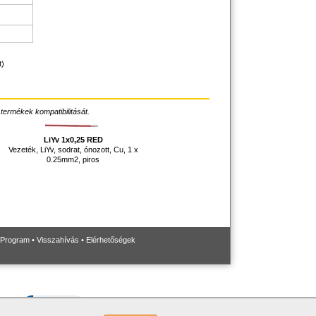
t)
 termékek kompatibilitását.
LiYv 1x0,25 RED
Vezeték, LiYv, sodrat, ónozott, Cu, 1 x
0.25mm2, piros
 Program
•
Visszahívás
•
Elérhetőségek