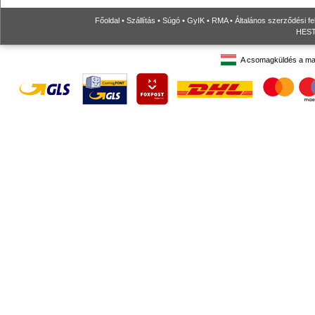
Főoldal
•
Szállítás
•
Súgó
•
GyIK
•
RMA
•
Általános szerződési fe
HESTO
A csomagküldés a ma