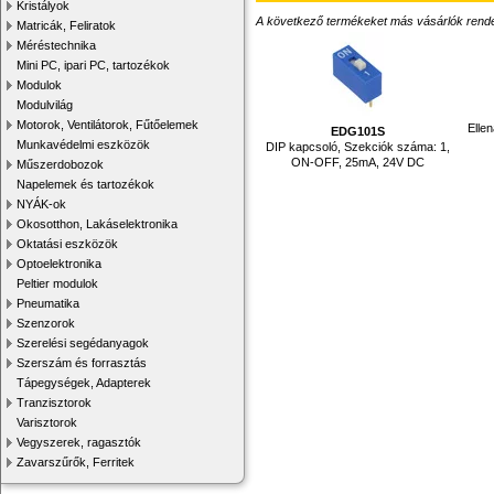
Kristályok
A következő termékeket más vásárlók rendelték
Matricák, Feliratok
Méréstechnika
Mini PC, ipari PC, tartozékok
Modulok
Modulvilág
Motorok, Ventilátorok, Fűtőelemek
Elle
EDG101S
Munkavédelmi eszközök
DIP kapcsoló, Szekciók száma: 1,
ON-OFF, 25mA, 24V DC
Műszerdobozok
Napelemek és tartozékok
NYÁK-ok
Okosotthon, Lakáselektronika
Oktatási eszközök
Optoelektronika
Peltier modulok
Pneumatika
Szenzorok
Szerelési segédanyagok
Szerszám és forrasztás
Tápegységek, Adapterek
Tranzisztorok
Varisztorok
Vegyszerek, ragasztók
Zavarszűrők, Ferritek