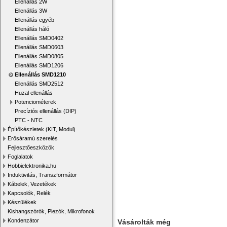
Ellenállás 2W
Ellenállás 3W
Ellenállás egyéb
Ellenállás háló
Ellenállás SMD0402
Ellenállás SMD0603
Ellenállás SMD0805
Ellenállás SMD1206
Ellenállás SMD1210
Ellenállás SMD2512
Huzal ellenállás
Potenciométerek
Precíziós ellenállás (DIP)
PTC - NTC
Építőkészletek (KIT, Modul)
Erősáramú szerelés
Fejlesztőeszközök
Foglalatok
Hobbielektronika.hu
Induktivitás, Transzformátor
Kábelek, Vezetékek
Kapcsolók, Relék
Készülékek
Kishangszórók, Piezók, Mikrofonok
Kondenzátor
Vásárolták még