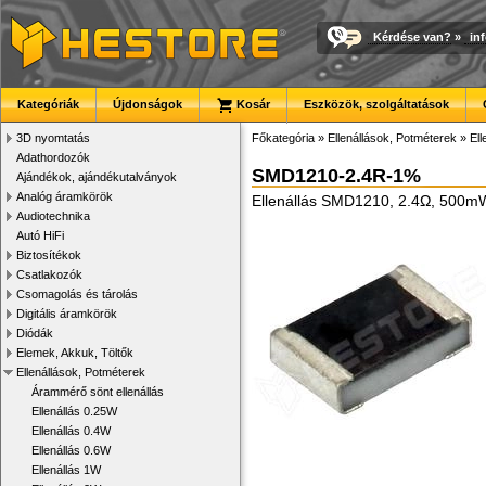
Kérdése van?
»
in
Kategóriák
Újdonságok
Kosár
Eszközök, szolgáltatások
3D nyomtatás
Főkategória
»
Ellenállások, Potméterek
»
El
Adathordozók
SMD1210-2.4R-1%
Ajándékok, ajándékutalványok
Analóg áramkörök
Ellenállás SMD1210, 2.4Ω, 500m
Audiotechnika
Autó HiFi
Biztosítékok
Csatlakozók
Csomagolás és tárolás
Digitális áramkörök
Diódák
Elemek, Akkuk, Töltők
Ellenállások, Potméterek
Árammérő sönt ellenállás
Ellenállás 0.25W
Ellenállás 0.4W
Ellenállás 0.6W
Ellenállás 1W