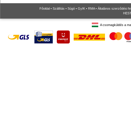
Főoldal
•
Szállítás
•
Súgó
•
GyIK
•
RMA
•
Általános szerződési fe
HESTO
A csomagküldés a ma