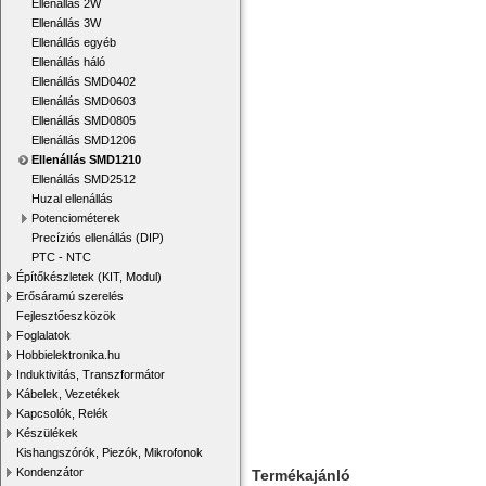
Ellenállás 2W
Ellenállás 3W
Ellenállás egyéb
Ellenállás háló
Ellenállás SMD0402
Ellenállás SMD0603
Ellenállás SMD0805
Ellenállás SMD1206
Ellenállás SMD1210
Ellenállás SMD2512
Huzal ellenállás
Potenciométerek
Precíziós ellenállás (DIP)
PTC - NTC
Építőkészletek (KIT, Modul)
Erősáramú szerelés
Fejlesztőeszközök
Foglalatok
Hobbielektronika.hu
Induktivitás, Transzformátor
Kábelek, Vezetékek
Kapcsolók, Relék
Készülékek
Kishangszórók, Piezók, Mikrofonok
Kondenzátor
Termékajánló