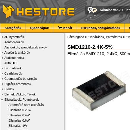
Kérdése van?
»
in
Kategóriák
Újdonságok
Kosár
Eszközök, szolgáltatások
3D nyomtatás
Főkategória
»
Ellenállások, Potméterek
»
El
Adathordozók
SMD1210-2.4K-5%
Ajándékok, ajándékutalványok
Analóg áramkörök
Ellenállás SMD1210, 2.4kΩ, 500
Audiotechnika
Autó HiFi
Biztosítékok
Csatlakozók
Csomagolás és tárolás
Digitális áramkörök
Diódák
Elemek, Akkuk, Töltők
Ellenállások, Potméterek
Árammérő sönt ellenállás
Ellenállás 0.25W
Ellenállás 0.4W
Ellenállás 0.6W
Ellenállás 1W