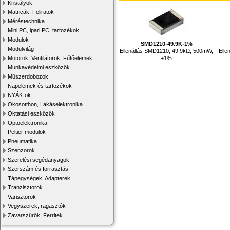
Kristályok
Matricák, Feliratok
Méréstechnika
Mini PC, ipari PC, tartozékok
Modulok
SMD1210-49.9K-1%
Modulvilág
Ellenállás SMD1210, 49.9kΩ, 500mW,
Elle
±1%
Motorok, Ventilátorok, Fűtőelemek
Munkavédelmi eszközök
Műszerdobozok
Napelemek és tartozékok
NYÁK-ok
Okosotthon, Lakáselektronika
Oktatási eszközök
Optoelektronika
Peltier modulok
Pneumatika
Szenzorok
Szerelési segédanyagok
Szerszám és forrasztás
Tápegységek, Adapterek
Tranzisztorok
Varisztorok
Vegyszerek, ragasztók
Zavarszűrők, Ferritek