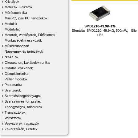
Kristályok
Matricák, Feliratok
Méréstechnika
Mini PC, ipari PC, tartozékok
Modulok
SMD1210-49.9K-1%
Modulvilág
Ellenállás SMD1210, 49.9kΩ, 500mW,
Elle
±1%
Motorok, Ventilátorok, Fűtőelemek
Munkavédelmi eszközök
Műszerdobozok
Napelemek és tartozékok
NYÁK-ok
Okosotthon, Lakáselektronika
Oktatási eszközök
Optoelektronika
Peltier modulok
Pneumatika
Szenzorok
Szerelési segédanyagok
Szerszám és forrasztás
Tápegységek, Adapterek
Tranzisztorok
Varisztorok
Vegyszerek, ragasztók
Zavarszűrők, Ferritek