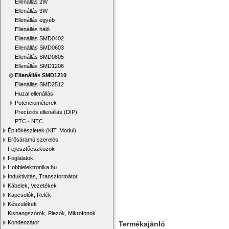
Ellenállás 2W
Ellenállás 3W
Ellenállás egyéb
Ellenállás háló
Ellenállás SMD0402
Ellenállás SMD0603
Ellenállás SMD0805
Ellenállás SMD1206
Ellenállás SMD1210
Ellenállás SMD2512
Huzal ellenállás
Potenciométerek
Precíziós ellenállás (DIP)
PTC - NTC
Építőkészletek (KIT, Modul)
Erősáramú szerelés
Fejlesztőeszközök
Foglalatok
Hobbielektronika.hu
Induktivitás, Transzformátor
Kábelek, Vezetékek
Kapcsolók, Relék
Készülékek
Kishangszórók, Piezók, Mikrofonok
Kondenzátor
Termékajánló