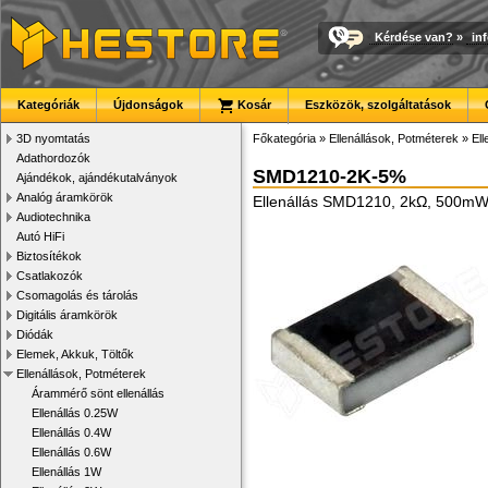
Kérdése van?
»
in
Kategóriák
Újdonságok
Kosár
Eszközök, szolgáltatások
3D nyomtatás
Főkategória
»
Ellenállások, Potméterek
»
El
Adathordozók
SMD1210-2K-5%
Ajándékok, ajándékutalványok
Analóg áramkörök
Ellenállás SMD1210, 2kΩ, 500mW
Audiotechnika
Autó HiFi
Biztosítékok
Csatlakozók
Csomagolás és tárolás
Digitális áramkörök
Diódák
Elemek, Akkuk, Töltők
Ellenállások, Potméterek
Árammérő sönt ellenállás
Ellenállás 0.25W
Ellenállás 0.4W
Ellenállás 0.6W
Ellenállás 1W