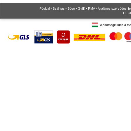
Főoldal
•
Szállítás
•
Súgó
•
GyIK
•
RMA
•
Általános szerződési fe
HESTO
A csomagküldés a ma