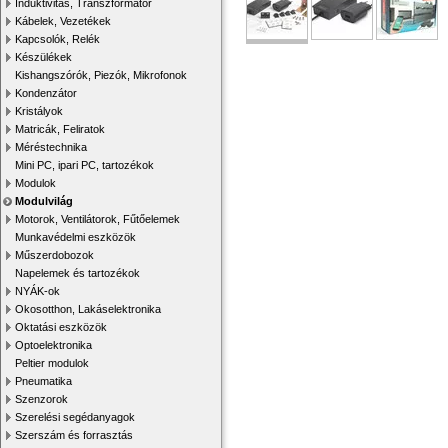
Induktivitás, Transzformátor
Kábelek, Vezetékek
Kapcsolók, Relék
Készülékek
Kishangszórók, Piezók, Mikrofonok
Kondenzátor
Kristályok
Matricák, Feliratok
Méréstechnika
Mini PC, ipari PC, tartozékok
Modulok
Modulvilág
Motorok, Ventilátorok, Fűtőelemek
Munkavédelmi eszközök
Műszerdobozok
Napelemek és tartozékok
NYÁK-ok
Okosotthon, Lakáselektronika
Oktatási eszközök
Optoelektronika
Peltier modulok
Pneumatika
Szenzorok
Szerelési segédanyagok
Szerszám és forrasztás