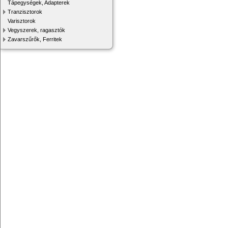
Tápegységek, Adapterek
Tranzisztorok
Varisztorok
Vegyszerek, ragasztók
Zavarszűrők, Ferritek