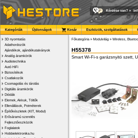
Kérdése van?
»
in
Kategóriák
Újdonságok
Kosár
Eszközök, szolgáltatások
3D nyomtatás
Főkategória
»
Modulvilág
»
Wireless, Bluetoo
Adathordozók
H55378
Ajándékok, ajándékutalványok
Analóg áramkörök
Smart Wi-Fi-s garázsnyitó szett, 
Audiotechnika
Autó HiFi
Biztosítékok
Csatlakozók
Csomagolás és tárolás
Digitális áramkörök
Diódák
Elemek, Akkuk, Töltők
Ellenállások, Potméterek
Építőkészletek (KIT, Modul)
Erősáramú szerelés
Fejlesztőeszközök
Foglalatok
Hobbielektronika.hu