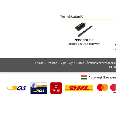
Termékajánló
ZBDONGLE-E
ZigBee 3.0 USB gateway
ESP3
Főoldal
•
Szállítás
•
Súgó
•
GyIK
•
RMA
•
Általános szerződési fe
HESTO
A csomagküldés a ma