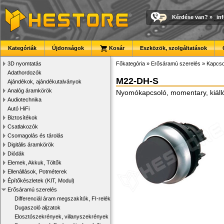
Kérdése van?
»
in
Kategóriák
Újdonságok
Kosár
Eszközök, szolgáltatások
3D nyomtatás
Főkategória
»
Erősáramú szerelés
»
Kapcs
Adathordozók
M22-DH-S
Ajándékok, ajándékutalványok
Analóg áramkörök
Nyomókapcsoló, momentary, kiáll
Audiotechnika
Autó HiFi
Biztosítékok
Csatlakozók
Csomagolás és tárolás
Digitális áramkörök
Diódák
Elemek, Akkuk, Töltők
Ellenállások, Potméterek
Építőkészletek (KIT, Modul)
Erősáramú szerelés
Differenciál áram megszakítók, FI-relék
Dugaszoló aljzatok
Elosztószekrények, villanyszekrények