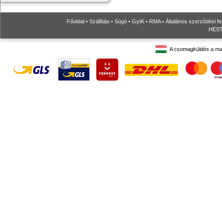
Főoldal
•
Szállítás
•
Súgó
•
GyIK
•
RMA
•
Általános szerződési fe
HESTO
A csomagküldés a ma