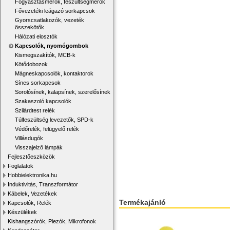
Fogyasztásmérők, feszültségmérők
Fővezetéki leágazó sorkapcsok
Gyorscsatlakozók, vezeték
összekötők
Hálózati elosztók
Kapcsolók, nyomógombok
Kismegszakítók, MCB-k
Kötődobozok
Mágneskapcsolók, kontaktorok
Sínes sorkapcsok
Sorolósínek, kalapsínek, szerelősínek
Szakaszoló kapcsolók
Szilárdtest relék
Túlfeszültség levezetők, SPD-k
Védőrelék, felügyelő relék
Villásdugók
Visszajelző lámpák
Fejlesztőeszközök
Foglalatok
Hobbielektronika.hu
Induktivitás, Transzformátor
Kábelek, Vezetékek
Termékajánló
Kapcsolók, Relék
Készülékek
Kishangszórók, Piezók, Mikrofonok