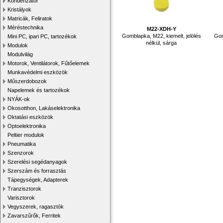
Kondenzátor
Kristályok
Matricák, Feliratok
Méréstechnika
M22-XDH-Y
Gomblapka, M22, kiemelt, jelölés
Gom
Mini PC, ipari PC, tartozékok
nélkül, sárga
Modulok
Modulvilág
Motorok, Ventilátorok, Fűtőelemek
Munkavédelmi eszközök
Műszerdobozok
Napelemek és tartozékok
NYÁK-ok
Okosotthon, Lakáselektronika
Oktatási eszközök
Optoelektronika
Peltier modulok
Pneumatika
Szenzorok
Szerelési segédanyagok
Szerszám és forrasztás
Tápegységek, Adapterek
Tranzisztorok
Varisztorok
Vegyszerek, ragasztók
Zavarszűrők, Ferritek