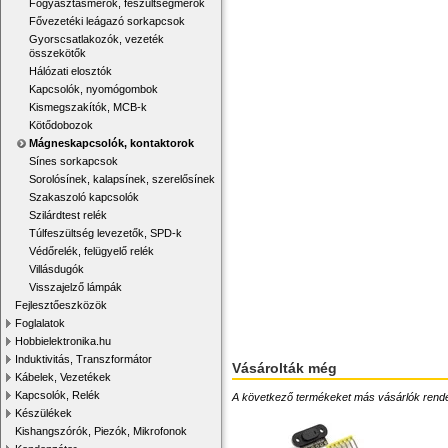
Fogyasztásmérők, feszültségmérők
Fővezetéki leágazó sorkapcsok
Gyorscsatlakozók, vezeték
összekötők
Hálózati elosztók
Kapcsolók, nyomógombok
Kismegszakítók, MCB-k
Kötődobozok
Mágneskapcsolók, kontaktorok
Sínes sorkapcsok
Sorolósínek, kalapsínek, szerelősínek
Szakaszoló kapcsolók
Szilárdtest relék
Túlfeszültség levezetők, SPD-k
Védőrelék, felügyelő relék
Villásdugók
Visszajelző lámpák
Fejlesztőeszközök
Foglalatok
Hobbielektronika.hu
Induktivitás, Transzformátor
Vásárolták még
Kábelek, Vezetékek
Kapcsolók, Relék
A következő termékeket más vásárlók rendelték
Készülékek
Kishangszórók, Piezók, Mikrofonok