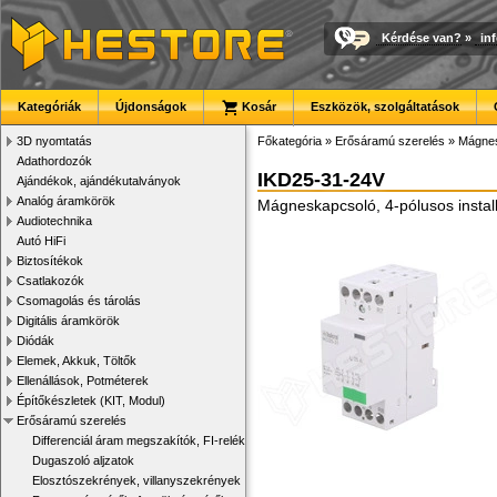
Kérdése van?
»
in
Kategóriák
Újdonságok
Kosár
Eszközök, szolgáltatások
3D nyomtatás
Főkategória
»
Erősáramú szerelés
»
Mágnes
Adathordozók
IKD25-31-24V
Ajándékok, ajándékutalványok
Analóg áramkörök
Mágneskapcsoló, 4-pólusos instal
Audiotechnika
Autó HiFi
Biztosítékok
Csatlakozók
Csomagolás és tárolás
Digitális áramkörök
Diódák
Elemek, Akkuk, Töltők
Ellenállások, Potméterek
Építőkészletek (KIT, Modul)
Erősáramú szerelés
Differenciál áram megszakítók, FI-relék
Dugaszoló aljzatok
Elosztószekrények, villanyszekrények