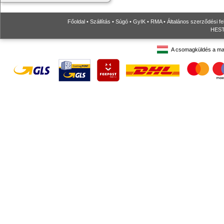
Főoldal
•
Szállítás
•
Súgó
•
GyIK
•
RMA
•
Általános szerződési fe
HESTO
A csomagküldés a ma