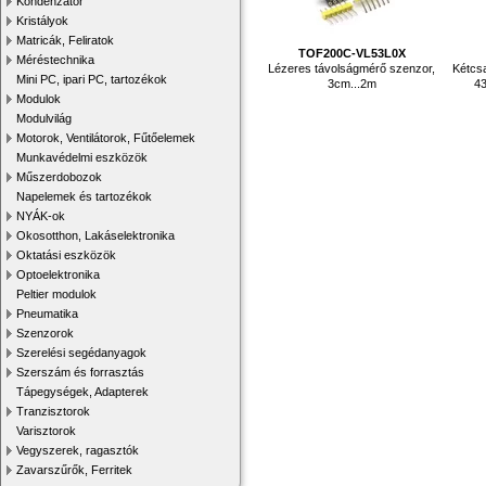
Kondenzátor
Kristályok
Matricák, Feliratok
TOF200C-VL53L0X
Méréstechnika
Lézeres távolságmérő szenzor,
Kétcsa
Mini PC, ipari PC, tartozékok
3cm...2m
43
Modulok
Modulvilág
Motorok, Ventilátorok, Fűtőelemek
Munkavédelmi eszközök
Műszerdobozok
Napelemek és tartozékok
NYÁK-ok
Okosotthon, Lakáselektronika
Oktatási eszközök
Optoelektronika
Peltier modulok
Pneumatika
Szenzorok
Szerelési segédanyagok
Szerszám és forrasztás
Tápegységek, Adapterek
Tranzisztorok
Varisztorok
Vegyszerek, ragasztók
Zavarszűrők, Ferritek