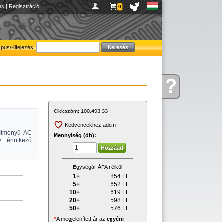
és
|
Regisztráció
0
ípus/Kifejezés:
?
Kérdése
van
Cikkszám:
100.493.33
Kedvencekhez adom
sítményű AC
Mennyiség (db):
 érintkező
Egységár ÁFA nélkül
1+
854
Ft
5+
652
Ft
10+
619
Ft
20+
598
Ft
50+
576
Ft
*
A megjelenített ár az
egyéni