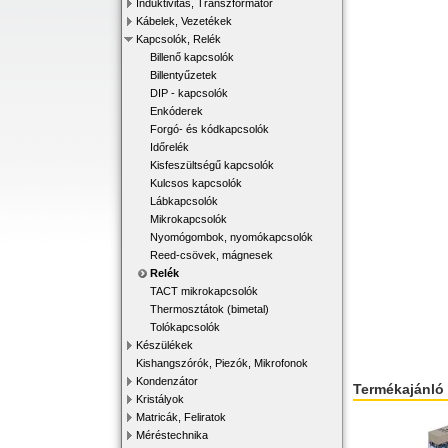
Induktivitás, Transzformátor
Kábelek, Vezetékek
Kapcsolók, Relék
Billenő kapcsolók
Billentyűzetek
DIP - kapcsolók
Enkóderek
Forgó- és kódkapcsolók
Időrelék
Kisfeszültségű kapcsolók
Kulcsos kapcsolók
Lábkapcsolók
Mikrokapcsolók
Nyomógombok, nyomókapcsolók
Reed-csövek, mágnesek
Relék
TACT mikrokapcsolók
Thermosztátok (bimetal)
Tolókapcsolók
Készülékek
Kishangszórók, Piezók, Mikrofonok
Kondenzátor
Termékajánló
Kristályok
Matricák, Feliratok
Méréstechnika