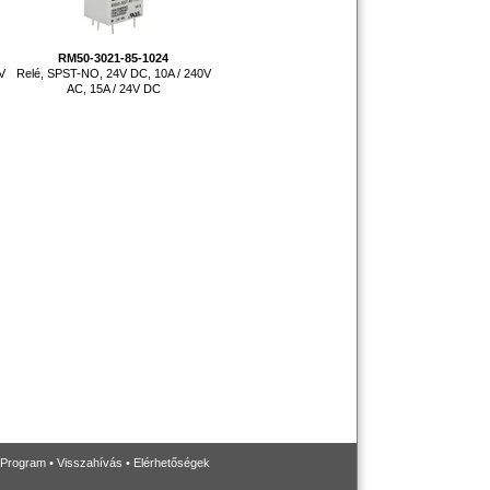
RM50-3021-85-1024
0V
Relé, SPST-NO, 24V DC, 10A / 240V
AC, 15A / 24V DC
 Program
•
Visszahívás
•
Elérhetőségek