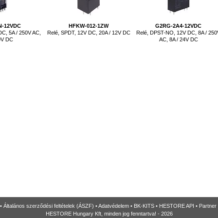
N-12VDC
HFKW-012-1ZW
G2RG-2A4-12VDC
DC, 5A / 250V AC,
Relé, SPDT, 12V DC, 20A / 12V DC
Relé, DPST-NO, 12V DC, 8A / 25
30V DC
AC, 8A / 24V DC
•
Általános szerződési feltételek (ÁSZF)
•
Adatvédelem
•
BK-KITS
•
HESTORE API
•
Partner
HESTORE Hungary Kft, minden jog fenntartva! - 2026