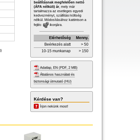
beállításnak megfelelően nettó
(ÁFA nélküli) ár
, mely már
tartalmazza az esetleges egyedi
kedvezményt, szállítási költség
nélkül. Módosításához kattintson a
fejléc
ikonjára.
Elérhetőség
Menny.
Beérkezés alatt
> 50
t)
10-15 munkanap
> 150
Adatlap, EN (PDF, 2 MB)
Általános használati és
biztonsági útmutató (HU)
Kérdése van?
Írjon nekünk most!