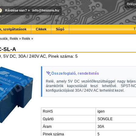
Belép
Kérdése van?
»
info@hestore.hu
T
, szolgáltatások
Cikkek
Súgó
solók, Relék
»
Relék
»
C-SL-A
, 5V DC, 30A / 240V AC, Pinek száma: 5
Összefoglaló, rendeltetés
Relé, amely 5V DC vezérlőfeszültséggel nagy telje
áramkörök kapcsolását teszi lehetővé. SPST-NO
konfigurációjával 30A / 240V AC terhelést kezel.
RoHS
igen
Gyártó
SONGLE
Áram
30A
Pinek száma
5