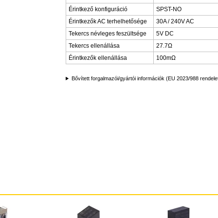
Érintkező konfiguráció
SPST-NO
Érintkezők AC terhelhetősége
30A / 240V AC
Tekercs névleges feszültsége
5V DC
Tekercs ellenállása
27.7Ω
Érintkezők ellenállása
100mΩ
Bővített forgalmazói/gyártói információk (EU 2023/988 rendele