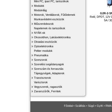
Mini PC, ipari PC, tartozékok
Modulok
Modulvilág
G2R-2-S
Motorok, Ventilátorok, Fűtőelemek
Relé, DPDT, 12V 
Munkavédelmi eszközök
5A / 
Műszerdobozok
Napelemek és tartozékok
NYÁK-ok
Okosotthon, Lakáselektronika
Oktatási eszközök
Optoelektronika
Peltier modulok
Pneumatika
Szenzorok
Szerelési segédanyagok
Szerszám és forrasztás
Tápegységek, Adapterek
Tranzisztorok
Varisztorok
Vegyszerek, ragasztók
Zavarszűrők, Ferritek
Főoldal
•
Szállítás
•
Súgó
•
GyIK
•
RMA