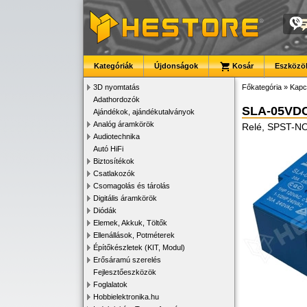
Kategóriák
Újdonságok
Kosár
Eszközök
3D nyomtatás
Főkategória
»
Kapc
Adathordozók
SLA-05VD
Ajándékok, ajándékutalványok
Analóg áramkörök
Relé, SPST-NO
Audiotechnika
Autó HiFi
Biztosítékok
Csatlakozók
Csomagolás és tárolás
Digitális áramkörök
Diódák
Elemek, Akkuk, Töltők
Ellenállások, Potméterek
Építőkészletek (KIT, Modul)
Erősáramú szerelés
Fejlesztőeszközök
Foglalatok
Hobbielektronika.hu