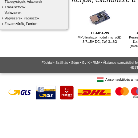
Tápegységek, Adapterek
Tranzisztorok
Varisztorok
Vegyszerek, ragasztók
Zavarszűrők, Ferritek
TF-MP3-2W
MP3 lejátszó modul, microSD,
Késes 
3.7...5V DC, 2W, 3...8Ω
11x
(micr
Főoldal
•
Szállítás
•
Súgó
•
GyIK
•
RMA
•
Általános szerződési fe
HESTO
A csomagküldés a ma