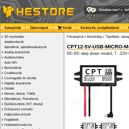
Kérdése van?
»
in
Kategóriák
Újdonságok
Kosár
Eszközök, szolgáltatások
3D nyomtatás
Főkategória
»
Modulvilág
»
Tápellátás, tápeg
Adathordozók
CPT12-5V-USB-MICRO-M
Ajándékok, ajándékutalványok
Analóg áramkörök
DC-DC step down modul, 7...22V D
Audiotechnika
Autó HiFi
Biztosítékok
Csatlakozók
Csomagolás és tárolás
Digitális áramkörök
Diódák
Elemek, Akkuk, Töltők
Ellenállások, Potméterek
Építőkészletek (KIT, Modul)
Erősáramú szerelés
Fejlesztőeszközök
Foglalatok
Hobbielektronika.hu