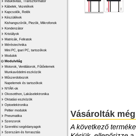
Induktivitás, Transzformátor
Kábelek, Vezetékek
Kapcsolók, Relék
Készülékek
Kishangszórók, Piezók, Mikrofonok
Kondenzátor
Kristályok
Matricák, Feliratok
Méréstechnika
Mini PC, ipari PC, tartozékok
Modulok
Modulvilág
Motorok, Ventilátorok, Fűtőelemek
Munkavédelmi eszközök
Műszerdobozok
Napelemek és tartozékok
NYÁK-ok
Okosotthon, Lakáselektronika
Oktatási eszközök
Optoelektronika
Peltier modulok
Vásárolták még
Pneumatika
Szenzorok
A következő termékek
Szerelési segédanyagok
Szerszám és forrasztás
Kérjük, ellenőrizze a