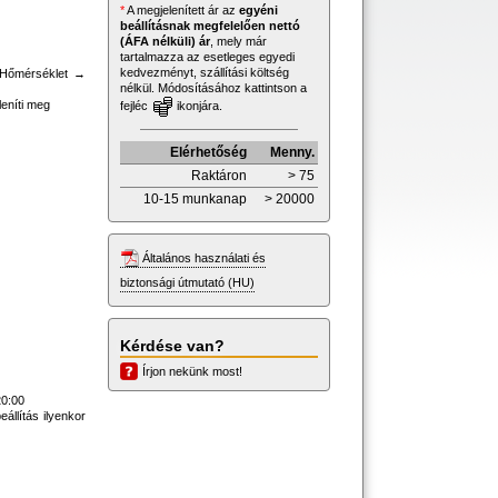
*
A megjelenített ár az
egyéni
beállításnak megfelelően nettó
(ÁFA nélküli) ár
, mely már
tartalmazza az esetleges egyedi
kedvezményt, szállítási költség
→ Hőmérséklet →
nélkül. Módosításához kattintson a
eleníti meg
fejléc
ikonjára.
Elérhetőség
Menny.
Raktáron
> 75
10-15 munkanap
> 20000
Általános használati és
biztonsági útmutató (HU)
Kérdése van?
Írjon nekünk most!
20:00
állítás ilyenkor