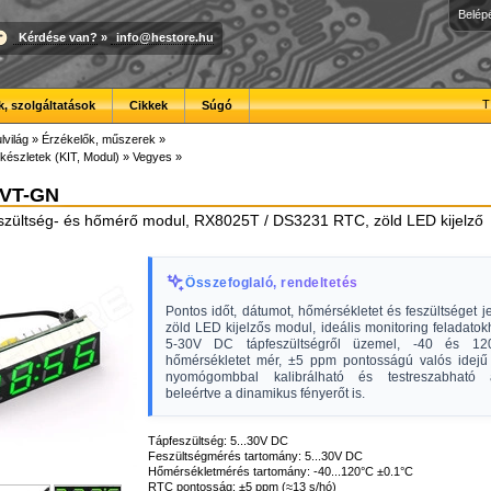
Belép
Kérdése van?
»
info@hestore.hu
T
, szolgáltatások
Cikkek
Súgó
lvilág
»
Érzékelők, műszerek
»
készletek (KIT, Modul)
»
Vegyes
»
CVT-GN
szültség- és hőmérő modul, RX8025T / DS3231 RTC, zöld LED kijelző
Összefoglaló, rendeltetés
Pontos időt, dátumot, hőmérsékletet és feszültséget j
zöld LED kijelzős modul, ideális monitoring feladatok
5-30V DC tápfeszültségről üzemel, -40 és 120
hőmérsékletet mér, ±5 ppm pontosságú valós idejű 
nyomógombbal kalibrálható és testreszabható a
beleértve a dinamikus fényerőt is.
Tápfeszültség: 5...30V DC
Feszültségmérés tartomány: 5...30V DC
Hőmérsékletmérés tartomány: -40...120°C ±0.1°C
RTC pontosság: ±5 ppm (≈13 s/hó)