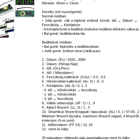
Méretek: 40mm x 13mm
Kezelés (két nyomógomb):
Normál módban:
• Jobb gomb: vált a kijelzett értékek között: Idő → Dátum 
Feszültség → Körkijelzés
- A körkijelzésnél a beállított értékeket beállított időnként váltva j
• Bal gomb: beállításokba lép
Beállítások módban:
• Bal gomb: lépkedés a beállításokban
• Jobb gomb: értéket növel (ciklikusan)
1.: Dátum: (Év) / 2020...2080
2.: Dátum: (Hónap.Nap)
3.: Idő: (Óra:Perc)
4.: Idő: (:Másodperc)
5.: Feszültség kalibráció: (0.0u) / -0.5...0.5
6.: Hőmérséklet kalibráció: (Ac: 0) / -5...5
7.: Körkijelzés: (dd: 0) / 0, 1, 3
- 0: idő → hőmérséklet → feszültség
- 1: idő → hőmérséklet
- 3: idő → feszültség
8.: Váltás sebessége: (dF: 1) / 1...9
9.: Kijelző fényerő: (LL: 3) / 1...3
10.: Dinamikus fényerő(nappali / éjaszakai): (AL) / 0, 1 / 07:00...
Minimum fényerő éjszaka, maximum fényerő nappal, a fényerőbe
irreleváns (9-es pont)
11.: Időformátum: (FF:24) / 12, 24
12.: ment és kilép
30 másodperc tétlenség után automatikusan ment és kilép