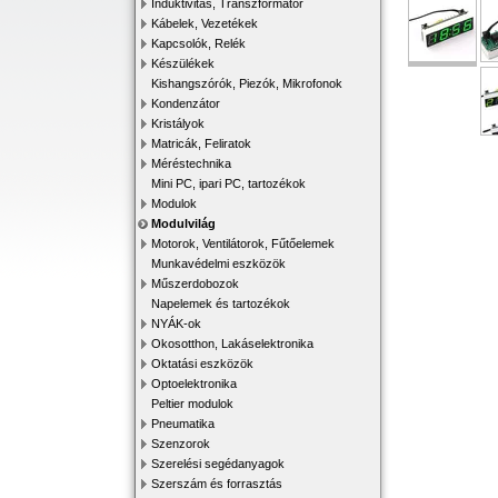
Induktivitás, Transzformátor
Kábelek, Vezetékek
Kapcsolók, Relék
Készülékek
Kishangszórók, Piezók, Mikrofonok
Kondenzátor
Kristályok
Matricák, Feliratok
Méréstechnika
Mini PC, ipari PC, tartozékok
Modulok
Modulvilág
Motorok, Ventilátorok, Fűtőelemek
Munkavédelmi eszközök
Műszerdobozok
Napelemek és tartozékok
NYÁK-ok
Okosotthon, Lakáselektronika
Oktatási eszközök
Optoelektronika
Peltier modulok
Pneumatika
Szenzorok
Szerelési segédanyagok
Szerszám és forrasztás