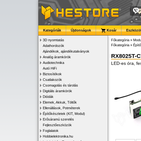
Kategóriák
Újdonságok
Kosár
Eszközök
3D nyomtatás
Főkategória
»
Modu
Főkategória
»
Építő
Adathordozók
Ajándékok, ajándékutalványok
RX8025T-
Analóg áramkörök
Audiotechnika
LED-es óra, fe
Autó HiFi
Biztosítékok
Csatlakozók
Csomagolás és tárolás
Digitális áramkörök
Diódák
Elemek, Akkuk, Töltők
Ellenállások, Potméterek
Építőkészletek (KIT, Modul)
Erősáramú szerelés
Fejlesztőeszközök
Foglalatok
Hobbielektronika.hu