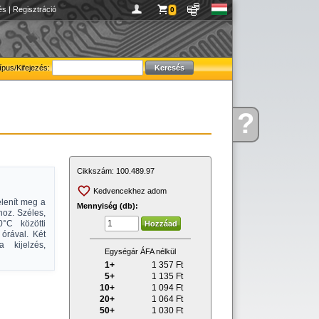
és
|
Regisztráció
0
ípus/Kifejezés:
?
Kérdése
van
Cikkszám:
100.489.97
Kedvencekhez adom
elenít meg a
Mennyiség (db):
hoz. Széles,
°C közötti
órával. Két
 kijelzés,
Egységár ÁFA nélkül
1+
1 357
Ft
5+
1 135
Ft
10+
1 094
Ft
20+
1 064
Ft
50+
1 030
Ft