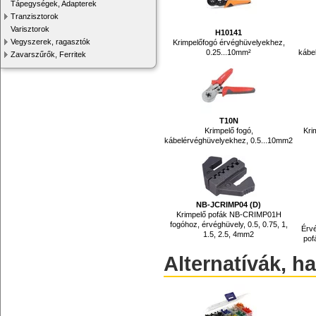
Tápegységek, Adapterek
Tranzisztorok
Varisztorok
H10141
Vegyszerek, ragasztók
Krimpelőfogó érvéghüvelyekhez,
0.25...10mm²
kábe
Zavarszűrők, Ferritek
T10N
Krimpelő fogó,
Kri
kábelérvéghüvelyekhez, 0.5...10mm2
NB-JCRIMP04 (D)
Krimpelő pofák NB-CRIMP01H
fogóhoz, érvéghüvely, 0.5, 0.75, 1,
Érv
1.5, 2.5, 4mm2
pof
Alternatívák, h