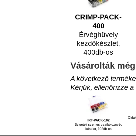
CRIMP-PACK-
400
Érvéghüvely
kezdőkészlet,
400db-os
Vásárolták még
A következő termékek
Kérjük, ellenőrizze a
Oldal
IRT-PACK-102
Szigetelt szemes csatlakozóvég
készlet, 102db-os