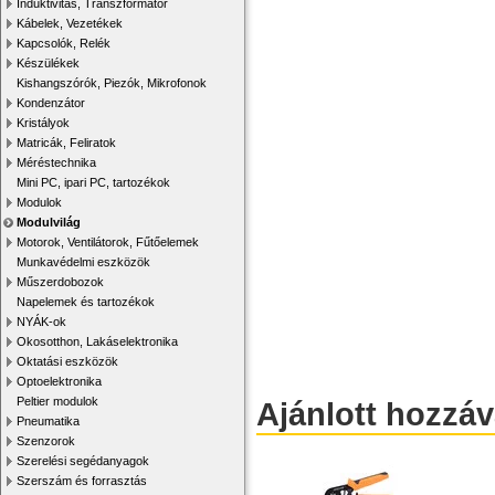
Induktivitás, Transzformátor
Kábelek, Vezetékek
Kapcsolók, Relék
Készülékek
Kishangszórók, Piezók, Mikrofonok
Kondenzátor
Kristályok
Matricák, Feliratok
Méréstechnika
Mini PC, ipari PC, tartozékok
Modulok
Modulvilág
Motorok, Ventilátorok, Fűtőelemek
Munkavédelmi eszközök
Műszerdobozok
Napelemek és tartozékok
NYÁK-ok
Okosotthon, Lakáselektronika
Oktatási eszközök
Optoelektronika
Peltier modulok
Ajánlott hozzá
Pneumatika
Szenzorok
Szerelési segédanyagok
Szerszám és forrasztás