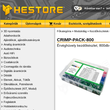
Kérdése van?
»
in
Kategóriák
Újdonságok
Kosár
Eszközök, szolgáltatások
3D nyomtatás
Főkategória
»
Modulvilág
»
Kezdőkészletek
Adathordozók
CRIMP-PACK-800
Ajándékok, ajándékutalványok
Analóg áramkörök
Érvéghüvely kezdőkészlet, 800db
Audiotechnika
Autó HiFi
Biztosítékok
Csatlakozók
Csomagolás és tárolás
Digitális áramkörök
Diódák
Elemek, Akkuk, Töltők
Ellenállások, Potméterek
Építőkészletek (KIT, Modul)
Erősáramú szerelés
Fejlesztőeszközök
Foglalatok
Hobbielektronika.hu