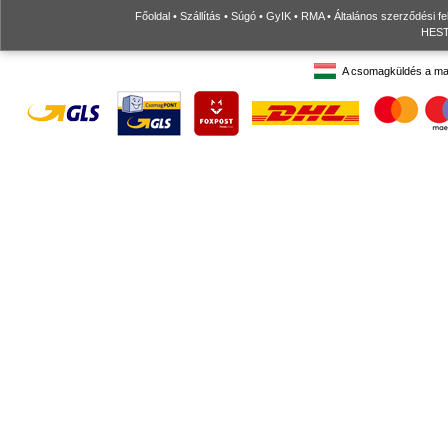
Főoldal
•
Szállítás
•
Súgó
•
GyIK
•
RMA
•
Általános szerződési fe
HESTO
A csomagküldés a ma