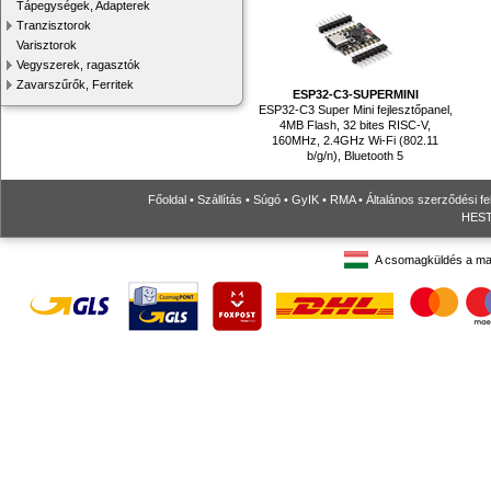
Tápegységek, Adapterek
Tranzisztorok
Varisztorok
Vegyszerek, ragasztók
Zavarszűrők, Ferritek
ESP32-C3-SUPERMINI
ESP32-C3 Super Mini fejlesztőpanel,
4MB Flash, 32 bites RISC-V,
160MHz, 2.4GHz Wi-Fi (802.11
b/g/n), Bluetooth 5
Főoldal
•
Szállítás
•
Súgó
•
GyIK
•
RMA
•
Általános szerződési fe
HESTO
A csomagküldés a ma