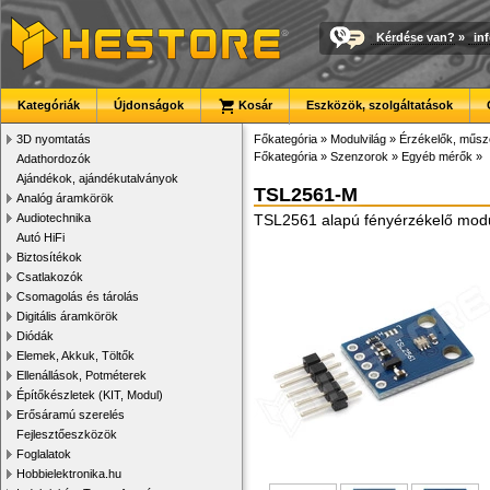
Kérdése van?
»
in
Kategóriák
Újdonságok
Kosár
Eszközök, szolgáltatások
3D nyomtatás
Főkategória
»
Modulvilág
»
Érzékelők, műsz
Főkategória
»
Szenzorok
»
Egyéb mérők
»
Adathordozók
Ajándékok, ajándékutalványok
TSL2561-M
Analóg áramkörök
Audiotechnika
TSL2561 alapú fényérzékelő modul
Autó HiFi
Biztosítékok
Csatlakozók
Csomagolás és tárolás
Digitális áramkörök
Diódák
Elemek, Akkuk, Töltők
Ellenállások, Potméterek
Építőkészletek (KIT, Modul)
Erősáramú szerelés
Fejlesztőeszközök
Foglalatok
Hobbielektronika.hu