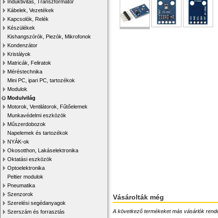
Induktivitás, Transzformátor
Kábelek, Vezetékek
Kapcsolók, Relék
Készülékek
Kishangszórók, Piezók, Mikrofonok
Kondenzátor
Kristályok
Matricák, Feliratok
Méréstechnika
Mini PC, ipari PC, tartozékok
Modulok
Modulvilág
Motorok, Ventilátorok, Fűtőelemek
Munkavédelmi eszközök
Műszerdobozok
Napelemek és tartozékok
NYÁK-ok
Okosotthon, Lakáselektronika
Oktatási eszközök
Optoelektronika
Peltier modulok
Pneumatika
Szenzorok
Vásárolták még
Szerelési segédanyagok
A következő termékeket más vásárlók rendelték
Szerszám és forrasztás