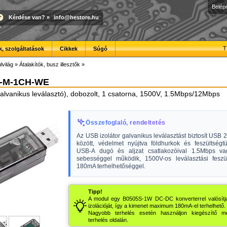
Belép
Kérdése van?
»
info@hestore.hu
T
, szolgáltatások
Cikkek
Súgó
lvilág
»
Átalakítók, busz illesztők
»
-M-1CH-WE
galvanikus leválasztó), dobozolt, 1 csatorna, 1500V, 1.5Mbps/12Mbps
Összefoglaló, rendeltetés
Az USB izolátor galvanikus leválasztást biztosít USB 
között, védelmet nyújtva földhurkok és feszültségtü
USB-A dugó és aljzat csatlakozóival 1.5Mbps v
sebességgel működik, 1500V-os leválasztási feszü
180mA terhelhetőséggel.
Tipp!
A modul egy B0505S-1W DC-DC konverterrel valósít
izolációját, így a kimenet maximum 180mA-el terhelhető.
Nagyobb terhelés esetén használjon kiegészítő me
terhelés oldalán.