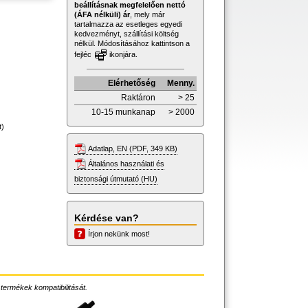
beállításnak megfelelően nettó
(ÁFA nélküli) ár
, mely már
tartalmazza az esetleges egyedi
kedvezményt, szállítási költség
nélkül. Módosításához kattintson a
fejléc
ikonjára.
Elérhetőség
Menny.
Raktáron
> 25
10-15 munkanap
> 2000
t)
Adatlap, EN (PDF, 349 KB)
Általános használati és
biztonsági útmutató (HU)
Kérdése van?
Írjon nekünk most!
 termékek kompatibilitását.