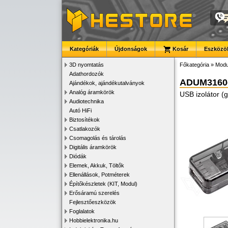
Kategóriák
Újdonságok
Kosár
Eszközök
3D nyomtatás
Főkategória
»
Modu
Adathordozók
ADUM3160
Ajándékok, ajándékutalványok
Analóg áramkörök
USB izolátor (
Audiotechnika
Autó HiFi
Biztosítékok
Csatlakozók
Csomagolás és tárolás
Digitális áramkörök
Diódák
Elemek, Akkuk, Töltők
Ellenállások, Potméterek
Építőkészletek (KIT, Modul)
Erősáramú szerelés
Fejlesztőeszközök
Foglalatok
Hobbielektronika.hu