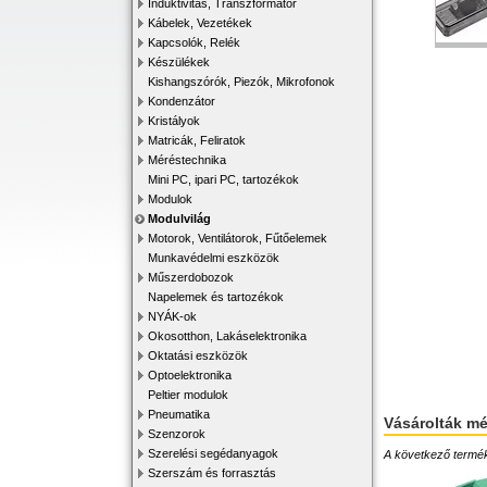
Induktivitás, Transzformátor
Kábelek, Vezetékek
Kapcsolók, Relék
Készülékek
Kishangszórók, Piezók, Mikrofonok
Kondenzátor
Kristályok
Matricák, Feliratok
Méréstechnika
Mini PC, ipari PC, tartozékok
Modulok
Modulvilág
Motorok, Ventilátorok, Fűtőelemek
Munkavédelmi eszközök
Műszerdobozok
Napelemek és tartozékok
NYÁK-ok
Okosotthon, Lakáselektronika
Oktatási eszközök
Optoelektronika
Peltier modulok
Pneumatika
Vásárolták m
Szenzorok
Szerelési segédanyagok
A következő terméke
Szerszám és forrasztás