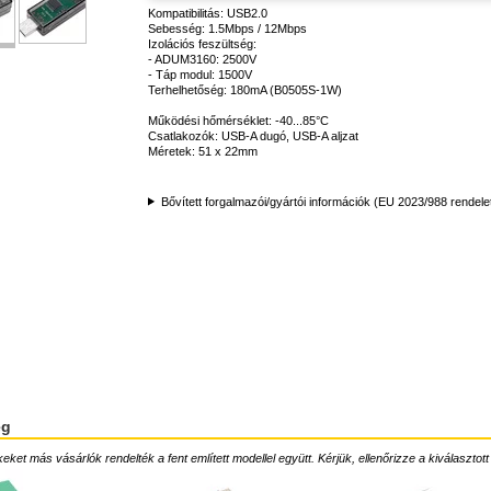
Kompatibilitás: USB2.0
Sebesség: 1.5Mbps / 12Mbps
Izolációs feszültség:
- ADUM3160: 2500V
- Táp modul: 1500V
Terhelhetőség: 180mA (B0505S-1W)
Működési hőmérséklet: -40...85°C
Csatlakozók: USB-A dugó, USB-A aljzat
Méretek: 51 x 22mm
Bővített forgalmazói/gyártói információk (EU 2023/988 rendele
ég
ket más vásárlók rendelték a fent említett modellel együtt. Kérjük, ellenőrizze a kiválasztott