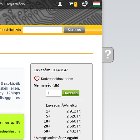
és
|
Regisztráció
0
ípus/Kifejezés:
?
Kérdése
van
Cikkszám:
100.488.47
Kedvencekhez adom
2.0 eszközök
Mennyiség (db):
skék ellen.
agy 12Mbps
ltséggel és
Egységár ÁFA nélkül
1+
2 912
Ft
5+
2 626
Ft
10+
2 560
Ft
ja meg az 5V
20+
2 505
Ft
50+
2 432
Ft
gtáplálást a
*
A megjelenített ár az
egyéni