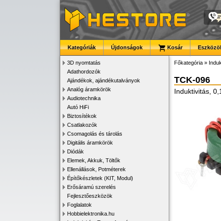
Kategóriák
Újdonságok
Kosár
Eszközök
3D nyomtatás
Főkategória
»
Induk
Adathordozók
TCK-096
Ajándékok, ajándékutalványok
Analóg áramkörök
Induktivitás, 
Audiotechnika
Autó HiFi
Biztosítékok
Csatlakozók
Csomagolás és tárolás
Digitális áramkörök
Diódák
Elemek, Akkuk, Töltők
Ellenállások, Potméterek
Építőkészletek (KIT, Modul)
Erősáramú szerelés
Fejlesztőeszközök
Foglalatok
Hobbielektronika.hu