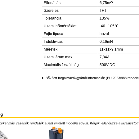
Ellenállás
6,75mΩ
Szerelés
THT
Tolerancia
±35%
Üzemi hőmérséklet
-40...105°C
Fojtó típusa
huzal
Induktivitás
0,16mH
Méretek
11x11x9,1mm
Üzemi áram max.
7,84A
Maximális feszültség
500V DC
Bővített forgalmazói/gyártói információk (EU 2023/988 rendele
ég
ket más vásárlók rendelték a fent említett modellel együtt. Kérjük, ellenőrizze a kiválasztott