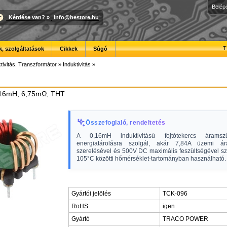
Belép
Kérdése van?
»
info@hestore.hu
T
, szolgáltatások
Cikkek
Súgó
tivitás, Transzformátor
»
Induktivitás
»
0,16mH, 6,75mΩ, THT
Összefoglaló, rendeltetés
A 0,16mH induktivitású fojtótekercs árams
energiatárolásra szolgál, akár 7,84A üzemi á
szerelésével és 500V DC maximális feszültségével sz
105°C közötti hőmérséklet-tartományban használható.
Gyártói jelölés
TCK-096
RoHS
igen
Gyártó
TRACO POWER