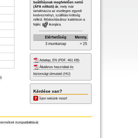
beállításnak megfelelően nettó
(ÁFA nélküli) ár
, mely már
tartalmazza az esetleges egyedi
kedvezményt, szállítási költség
nélkül. Módosításához kattintson a
fejléc
ikonjára.
Elérhetőség
Menny.
3 munkanap
> 25
Adatlap, EN (PDF, 461 KB)
Általános használati és
biztonsági útmutató (HU)
t)
Kérdése van?
Írjon nekünk most!
 termékek kompatibilitását.