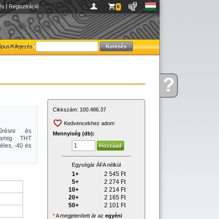
és
|
Regisztráció
0
ípus/Kifejezés:
?
Kérdése
van
Cikkszám:
100.486.37
Kedvencekhez adom
zűrésre és
Mennyiség (db):
ramig. THT
éles, -40 és
Egységár ÁFA nélkül
1+
2 545
Ft
5+
2 274
Ft
10+
2 214
Ft
20+
2 165
Ft
50+
2 101
Ft
*
A megjelenített ár az
egyéni