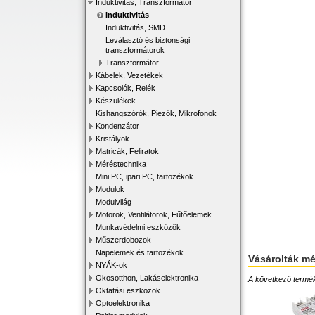
Induktivitás, Transzformátor
Induktivitás
Induktivitás, SMD
Leválasztó és biztonsági
transzformátorok
Transzformátor
Kábelek, Vezetékek
Kapcsolók, Relék
Készülékek
Kishangszórók, Piezók, Mikrofonok
Kondenzátor
Kristályok
Matricák, Feliratok
Méréstechnika
Mini PC, ipari PC, tartozékok
Modulok
Modulvilág
Motorok, Ventilátorok, Fűtőelemek
Munkavédelmi eszközök
Műszerdobozok
Napelemek és tartozékok
Vásárolták m
NYÁK-ok
Okosotthon, Lakáselektronika
A következő terméke
Oktatási eszközök
Optoelektronika