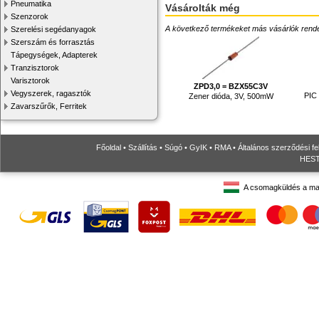
Pneumatika
Vásárolták még
Szenzorok
A következő termékeket más vásárlók rendelték
Szerelési segédanyagok
Szerszám és forrasztás
Tápegységek, Adapterek
Tranzisztorok
Varisztorok
ZPD3,0 = BZX55C3V
Vegyszerek, ragasztók
PIC 
Zener dióda, 3V, 500mW
Zavarszűrők, Ferritek
Főoldal
•
Szállítás
•
Súgó
•
GyIK
•
RMA
•
Általános szerződési fe
HESTO
A csomagküldés a ma