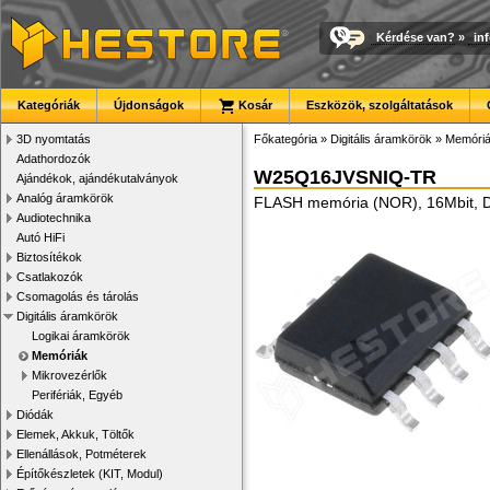
Kérdése van?
»
in
Kategóriák
Újdonságok
Kosár
Eszközök, szolgáltatások
3D nyomtatás
Főkategória
»
Digitális áramkörök
»
Memóri
Adathordozók
W25Q16JVSNIQ-TR
Ajándékok, ajándékutalványok
Analóg áramkörök
FLASH memória (NOR), 16Mbit, D
Audiotechnika
Autó HiFi
Biztosítékok
Csatlakozók
Csomagolás és tárolás
Digitális áramkörök
Logikai áramkörök
Memóriák
Mikrovezérlők
Perifériák, Egyéb
Diódák
Elemek, Akkuk, Töltők
Ellenállások, Potméterek
Építőkészletek (KIT, Modul)