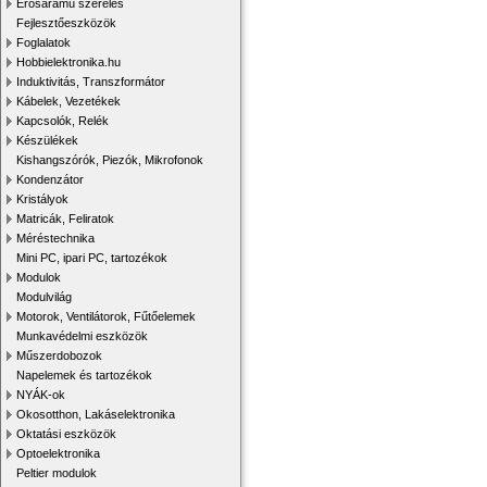
Erősáramú szerelés
Fejlesztőeszközök
Foglalatok
Hobbielektronika.hu
Induktivitás, Transzformátor
Kábelek, Vezetékek
Kapcsolók, Relék
Készülékek
Kishangszórók, Piezók, Mikrofonok
Kondenzátor
Kristályok
Matricák, Feliratok
Méréstechnika
Mini PC, ipari PC, tartozékok
Modulok
Modulvilág
Motorok, Ventilátorok, Fűtőelemek
Munkavédelmi eszközök
Műszerdobozok
Napelemek és tartozékok
NYÁK-ok
Okosotthon, Lakáselektronika
Oktatási eszközök
Optoelektronika
Peltier modulok