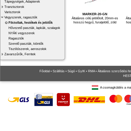
Tápegységek, Adapterek
Tranzisztorok
Varisztorok
MARKER-20-GN
Vegyszerek, ragasztók
Általános célú jelölőtoll, 20mm-es
Ált
hosszú hegyű, furatjelölő, zöld
hos
Filctollak, festékek és jelölők
Hővezető paszták, lapkák, szalagok
NYÁK vegyszerek
Ragasztók
Szerelő paszták, kiöntők
Tisztítószerek, aeroszolok
Zavarszűrők, Ferritek
Főoldal
•
Szállítás
•
Súgó
•
GyIK
•
RMA
•
Általános szerződési fe
HESTO
A csomagküldés a ma