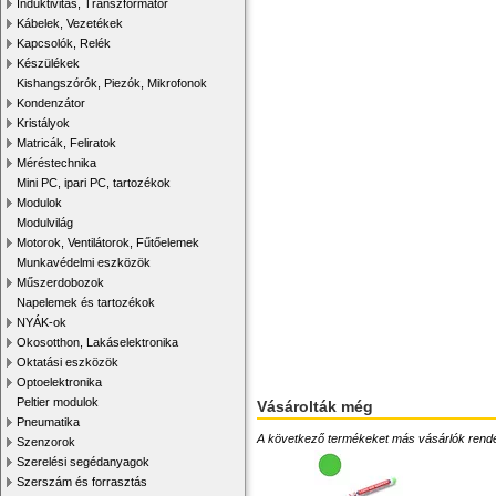
Induktivitás, Transzformátor
Kábelek, Vezetékek
Kapcsolók, Relék
Készülékek
Kishangszórók, Piezók, Mikrofonok
Kondenzátor
Kristályok
Matricák, Feliratok
Méréstechnika
Mini PC, ipari PC, tartozékok
Modulok
Modulvilág
Motorok, Ventilátorok, Fűtőelemek
Munkavédelmi eszközök
Műszerdobozok
Napelemek és tartozékok
NYÁK-ok
Okosotthon, Lakáselektronika
Oktatási eszközök
Optoelektronika
Peltier modulok
Vásárolták még
Pneumatika
A következő termékeket más vásárlók rendelték
Szenzorok
Szerelési segédanyagok
Szerszám és forrasztás