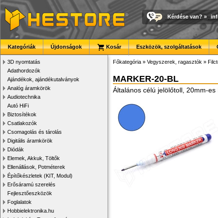
Kérdése van?
»
in
Kategóriák
Újdonságok
Kosár
Eszközök, szolgáltatások
3D nyomtatás
Főkategória
»
Vegyszerek, ragasztók
»
Filc
Adathordozók
MARKER-20-BL
Ajándékok, ajándékutalványok
Analóg áramkörök
Általános célú jelölőtoll, 20mm-es
Audiotechnika
Autó HiFi
Biztosítékok
Csatlakozók
Csomagolás és tárolás
Digitális áramkörök
Diódák
Elemek, Akkuk, Töltők
Ellenállások, Potméterek
Építőkészletek (KIT, Modul)
Erősáramú szerelés
Fejlesztőeszközök
Foglalatok
Hobbielektronika.hu