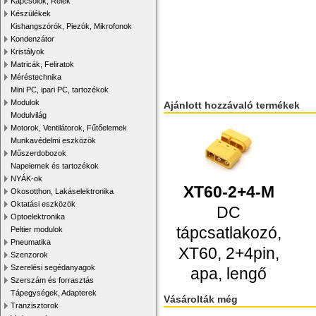
Kapcsolók, Relék
Készülékek
Kishangszórók, Piezók, Mikrofonok
Kondenzátor
Kristályok
Matricák, Feliratok
Méréstechnika
Mini PC, ipari PC, tartozékok
Modulok
Ajánlott hozzávaló termékek
Modulvilág
Motorok, Ventilátorok, Fűtőelemek
Munkavédelmi eszközök
Műszerdobozok
Napelemek és tartozékok
NYÁK-ok
XT60-2+4-M
Okosotthon, Lakáselektronika
Oktatási eszközök
DC
Optoelektronika
tápcsatlakozó,
Peltier modulok
Pneumatika
XT60, 2+4pin,
Szenzorok
Szerelési segédanyagok
apa, lengő
Szerszám és forrasztás
Tápegységek, Adapterek
Vásárolták még
Tranzisztorok