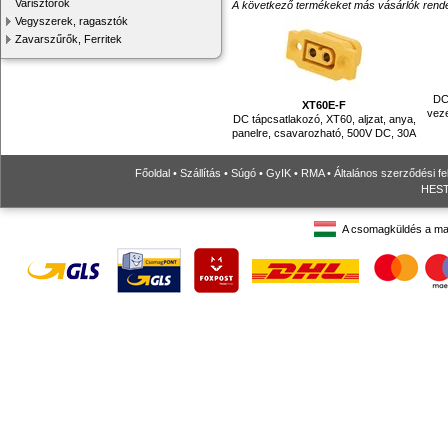
Varisztorok
A következő termékeket más vásárlók rendelték
Vegyszerek, ragasztók
Zavarszűrők, Ferritek
DC
XT60E-F
veze
DC tápcsatlakozó, XT60, aljzat, anya,
panelre, csavarozható, 500V DC, 30A
Főoldal
•
Szállítás
•
Súgó
•
GyIK
•
RMA
•
Általános szerződési fe
HESTO
A csomagküldés a ma