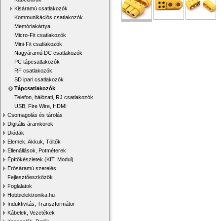
Kisáramú csatlakozók
Kommunikációs csatlakozók
Memóriakártya
Micro-Fit csatlakozók
Mini-Fit csatlakozók
Nagyáramú DC csatlakozók
PC tápcsatlakozók
RF csatlakozók
SD ipari csatlakozók
Tápcsatlakozók
Telefon, hálózati, RJ csatlakozók
USB, Fire Wire, HDMI
Csomagolás és tárolás
Digitális áramkörök
Diódák
Elemek, Akkuk, Töltők
Ellenállások, Potméterek
Építőkészletek (KIT, Modul)
Erősáramú szerelés
Fejlesztőeszközök
Foglalatok
Hobbielektronika.hu
Induktivitás, Transzformátor
Kábelek, Vezetékek