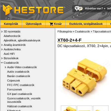
Kérdése van?
»
in
Kategóriák
Újdonságok
Kosár
Eszközök, szolgáltatások
3D nyomtatás
Főkategória
»
Csatlakozók
»
Tápcsatlakozó
Adathordozók
XT60-2+4-F
Ajándékok, ajándékutalványok
Analóg áramkörök
DC tápcsatlakozó, XT60, 2+4pin, 
Audiotechnika
Autó HiFi
Biztosítékok
Csatlakozók
Audio-Video csatlakozók
Autós csatlakozók
Banán csatlakozók
Csipeszek
FFC-FPC csatlakozók
Forrszemek
GX ipari csatlakozók
Gyorscsatlakozók, vezeték
összekötők
Hálózati csatlakozók
Kábelsaruk