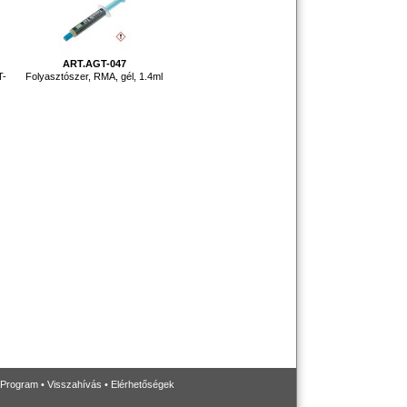
ART.AGT-047
T-
Folyasztószer, RMA, gél, 1.4ml
 Program
•
Visszahívás
•
Elérhetőségek