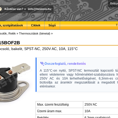
Belép
Kérdése van?
»
info@hestore.hu
T
, szolgáltatások
Cikkek
Súgó
solók, Relék
»
Thermosztátok (bimetal)
»
15BOF2B
csoló, bakelit, SPST-NC, 250V AC, 10A, 115°C
Összefoglaló, rendeltetés
A 115°C-on nyitó, SPST-NC termosztát kapcsoló t
elleni védelemre vagy hőmérséklet-szabályozásra h
250V AC és 10A terhelhetőségével, 6,3mm-es csa
biztosítja az áramkör megszakítását a megadott 
elérésekor.
Max. üzemi feszültség
250V AC
Üzemi áram max.
10A
Bekötés
6,3mm csatlakozó