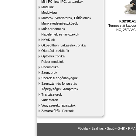
Mini PC, ipari PC, tartozékok
Modulok
Modulvilág
Motorok, Ventilátorok, Fűtőelemek
KSD301A
Munkavédelmi eszközök
Termosztát kapcsol
Műszerdobozok
NC, 250V AC
Napelemek és tartozékok
NYÁK-ok
Okosotthon, Lakáselektronika
Oktatási eszközök
Optoelektronika
Peltier modulok
Pneumatika
Szenzorok
Szerelési segédanyagok
Szerszám és forrasztás
Tápegységek, Adapterek
Tranzisztorok
Varisztorok
Vegyszerek, ragasztók
Zavarszűrők, Ferritek
Főoldal
•
Szállítás
•
Súgó
•
GyIK
•
RMA