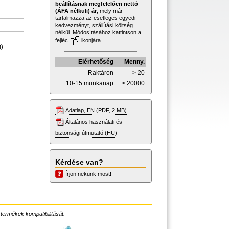
beállításnak megfelelően nettó
(ÁFA nélküli) ár
, mely már
tartalmazza az esetleges egyedi
kedvezményt, szállítási költség
nélkül. Módosításához kattintson a
fejléc
ikonjára.
t)
Elérhetőség
Menny.
Raktáron
> 20
10-15 munkanap
> 20000
Adatlap, EN (PDF, 2 MB)
Általános használati és
biztonsági útmutató (HU)
Kérdése van?
Írjon nekünk most!
 termékek kompatibilitását.