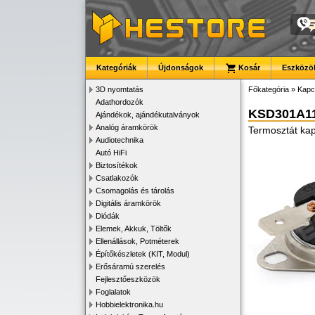
Kategóriák
Újdonságok
Kosár
Eszközök
3D nyomtatás
Főkategória
»
Kapc
Adathordozók
KSD301A1
Ajándékok, ajándékutalványok
Analóg áramkörök
Termosztát kap
Audiotechnika
Autó HiFi
Biztosítékok
Csatlakozók
Csomagolás és tárolás
Digitális áramkörök
Diódák
Elemek, Akkuk, Töltők
Ellenállások, Potméterek
Építőkészletek (KIT, Modul)
Erősáramú szerelés
Fejlesztőeszközök
Foglalatok
Hobbielektronika.hu