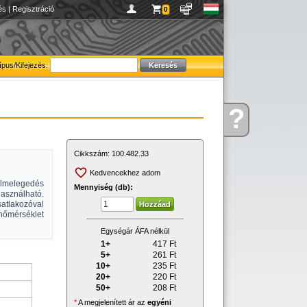
és
|
Regisztráció
0
ípus/Kifejezés:
?
Kérdése
van
Cikkszám:
100.482.33
Kedvencekhez adom
úlmelegedés
Mennyiség (db):
asználható.
tlakozóval
hőmérséklet
Egységár ÁFA nélkül
1+
417
Ft
5+
261
Ft
10+
235
Ft
20+
220
Ft
50+
208
Ft
*
A megjelenített ár az
egyéni