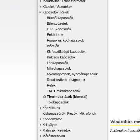
Induktivitás, Transzformátor
Kábelek, Vezetékek
Kapcsolók, Relék
Billenő kapcsolók
Billentyűzetek
DIP - kapcsolók
Enkóderek
Forgó- és kódkapcsolók
Időrelék
Kisfeszültségű kapcsolók
Kulcsos kapcsolók
Lábkapcsolók
Mikrokapcsolók
Nyomógombok, nyomókapcsolók
Reed-csövek, mágnesek
Relék
TACT mikrokapcsolók
Thermosztátok (bimetal)
Tolókapcsolók
Készülékek
Kishangszórók, Piezók, Mikrofonok
Kondenzátor
Vásárolták m
Kristályok
Matricák, Feliratok
A következő terméke
Méréstechnika