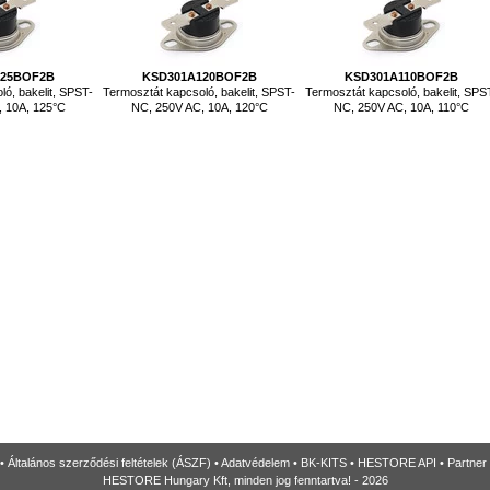
125BOF2B
KSD301A120BOF2B
KSD301A110BOF2B
ó, bakelit, SPST-
Termosztát kapcsoló, bakelit, SPST-
Termosztát kapcsoló, bakelit, SPS
, 10A, 125°C
NC, 250V AC, 10A, 120°C
NC, 250V AC, 10A, 110°C
•
Általános szerződési feltételek (ÁSZF)
•
Adatvédelem
•
BK-KITS
•
HESTORE API
•
Partner
HESTORE Hungary Kft, minden jog fenntartva! - 2026