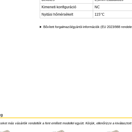
Kimeneti konfiguráció
NC
Nyitási hőmérsékelt
115°C
Bővített forgalmazói/gyártói információk (EU 2023/988 rendele
ég
ket más vásárlók rendelték a fent említett modellel együtt. Kérjük, ellenőrizze a kiválasztott