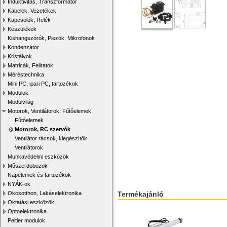
Induktivitás, Transzformátor
Kábelek, Vezetékek
Kapcsolók, Relék
Készülékek
Kishangszórók, Piezók, Mikrofonok
Kondenzátor
Kristályok
Matricák, Feliratok
Méréstechnika
Mini PC, ipari PC, tartozékok
Modulok
Modulvilág
Motorok, Ventilátorok, Fűtőelemek
Fűtőelemek
Motorok, RC szervók
Ventilátor rácsok, kiegészítők
Ventilátorok
Munkavédelmi eszközök
Műszerdobozok
Napelemek és tartozékok
NYÁK-ok
Termékajánló
Okosotthon, Lakáselektronika
Oktatási eszközök
Optoelektronika
Peltier modulok