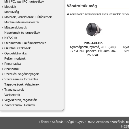
Mini PC, ipari PC, tartozékok
Vásárolták még
Modulok
Modulvilág
A következő termékeket más vásárlók rendelték
Motorok, Ventilátorok, Fűtőelemek
Munkavédelmi eszközök
Műszerdobozok
Napelemek és tartozékok
NYÁK-ok
Okosotthon, Lakáselektronika
PBS-33B-BK
Nyomógomb, nyomó, OFF-(ON),
Nyo
Oktatási eszközök
SPST-NO, panelre, Ø12mm, 3A /
SPS
Optoelektronika
250V AC
Peltier modulok
Pneumatika
Szenzorok
Szerelési segédanyagok
Szerszám és forrasztás
Tápegységek, Adapterek
Tranzisztorok
Varisztorok
Vegyszerek, ragasztók
Zavarszűrők, Ferritek
Főoldal
•
Szállítás
•
Súgó
•
GyIK
•
RMA
•
Általános szerződési fe
HESTO