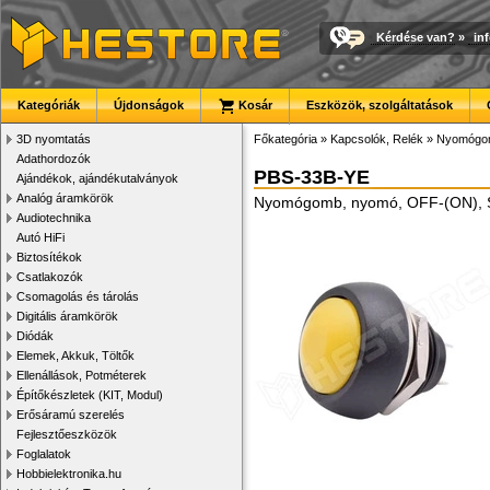
Kérdése van?
»
in
Kategóriák
Újdonságok
Kosár
Eszközök, szolgáltatások
3D nyomtatás
Főkategória
»
Kapcsolók, Relék
»
Nyomógom
Adathordozók
PBS-33B-YE
Ajándékok, ajándékutalványok
Analóg áramkörök
Nyomógomb, nyomó, OFF-(ON), S
Audiotechnika
Autó HiFi
Biztosítékok
Csatlakozók
Csomagolás és tárolás
Digitális áramkörök
Diódák
Elemek, Akkuk, Töltők
Ellenállások, Potméterek
Építőkészletek (KIT, Modul)
Erősáramú szerelés
Fejlesztőeszközök
Foglalatok
Hobbielektronika.hu