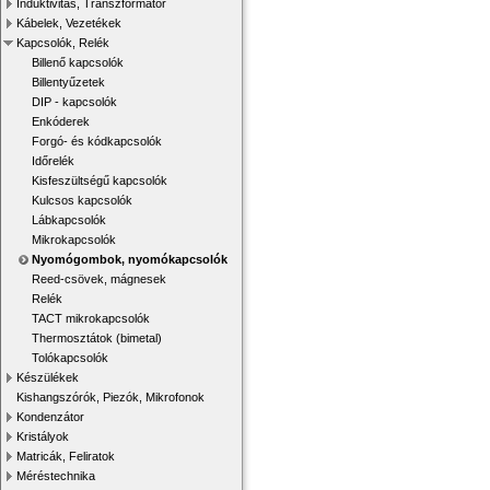
Induktivitás, Transzformátor
Kábelek, Vezetékek
Kapcsolók, Relék
Billenő kapcsolók
Billentyűzetek
DIP - kapcsolók
Enkóderek
Forgó- és kódkapcsolók
Időrelék
Kisfeszültségű kapcsolók
Kulcsos kapcsolók
Lábkapcsolók
Mikrokapcsolók
Nyomógombok, nyomókapcsolók
Reed-csövek, mágnesek
Relék
TACT mikrokapcsolók
Thermosztátok (bimetal)
Tolókapcsolók
Készülékek
Kishangszórók, Piezók, Mikrofonok
Kondenzátor
Kristályok
Matricák, Feliratok
Méréstechnika