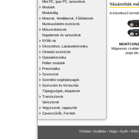
Mini PC, ipari PC, tartozékok
Vásárolták m
Modulok
Modulvilág
A következő terméke
Motorok, Ventilátorok, Fűtőelemek
Munkavédelmi eszközök
Műszerdobozok
Napelemek és tartozékok
NYÁK-ok
MGNTCON28
Okosotthon, Lakáselektronika
Mágneses csatlako
Oktatási eszközök
pogo pi
Optoelektronika
Peltier modulok
Pneumatika
Szenzorok
Szerelési segédanyagok
Szerszám és forrasztás
Tápegységek, Adapterek
Tranzisztorok
Varisztorok
Vegyszerek, ragasztók
Zavarszűrők, Ferritek
Főoldal
•
Szállítás
•
Súgó
•
GyIK
•
RMA