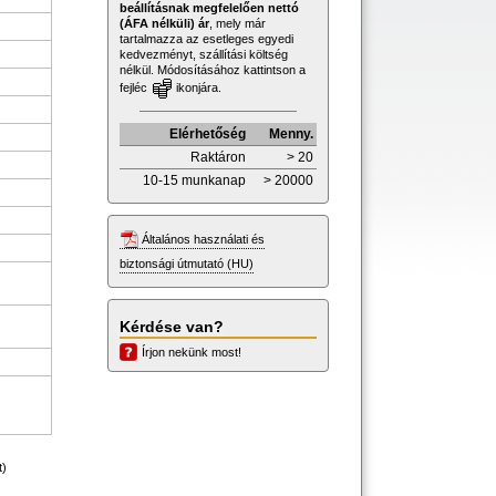
beállításnak megfelelően nettó
(ÁFA nélküli) ár
, mely már
tartalmazza az esetleges egyedi
kedvezményt, szállítási költség
nélkül. Módosításához kattintson a
fejléc
ikonjára.
Elérhetőség
Menny.
Raktáron
> 20
10-15 munkanap
> 20000
Általános használati és
biztonsági útmutató (HU)
Kérdése van?
Írjon nekünk most!
t)