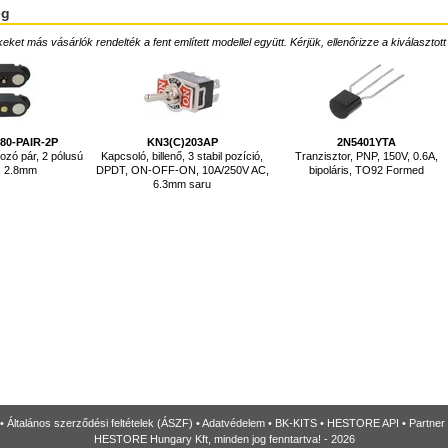
ég
ket más vásárlók rendelték a fent említett modellel együtt. Kérjük, ellenőrizze a kiválasztott
0-PAIR-2P
KN3(C)203AP
2N5401YTA
zó pár, 2 pólusú
Kapcsoló, billenő, 3 stabil pozíció,
Tranzisztor, PNP, 150V, 0.6A,
n, 2.8mm
DPDT, ON-OFF-ON, 10A/250V AC,
bipoláris, TO92 Formed
6.3mm saru
•
Általános szerződési feltételek (ÁSZF)
•
Adatvédelem
•
BK-KITS
•
HESTORE API
•
Partner
HESTORE Hungary Kft, minden jog fenntartva! - 2026