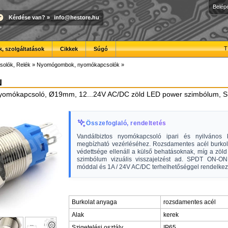
Belép
Kérdése van?
»
info@hestore.hu
T
, szolgáltatások
Cikkek
Súgó
solók, Relék
»
Nyomógombok, nyomókapcsolók
»
N
nyomókapcsoló, Ø19mm, 12...24V AC/DC zöld LED power szimbólum, SPD
Összefoglaló, rendeltetés
Vandálbiztos nyomókapcsoló ipari és nyilvános 
megbízható vezérléséhez. Rozsdamentes acél burkol
védettsége ellenáll a külső behatásoknak, míg a zöl
szimbólum vizuális visszajelzést ad. SPDT ON-ON
móddal és 1A / 24V AC/DC terhelhetőséggel rendelkez
Burkolat anyaga
rozsdamentes acél
Alak
kerek
Szigetelési osztály
IP65