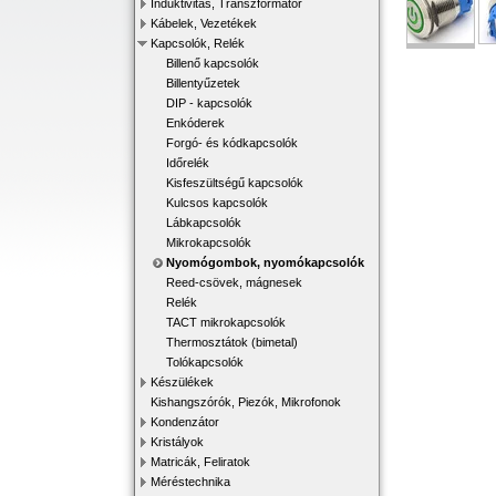
Induktivitás, Transzformátor
Kábelek, Vezetékek
Kapcsolók, Relék
Billenő kapcsolók
Billentyűzetek
DIP - kapcsolók
Enkóderek
Forgó- és kódkapcsolók
Időrelék
Kisfeszültségű kapcsolók
Kulcsos kapcsolók
Lábkapcsolók
Mikrokapcsolók
Nyomógombok, nyomókapcsolók
Reed-csövek, mágnesek
Relék
TACT mikrokapcsolók
Thermosztátok (bimetal)
Tolókapcsolók
Készülékek
Kishangszórók, Piezók, Mikrofonok
Kondenzátor
Kristályok
Matricák, Feliratok
Méréstechnika