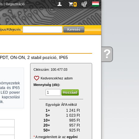
és
|
Regisztráció
0
ípus/Kifejezés:
?
Kérdése
T, ON-ON, 2 stabil pozíció, IP65
van
Cikkszám:
100.477.03
Kedvencekhez adom
környezetek
Mennyiség (db):
ata és IP65
d LED power
 kapcsolási
ik.
Egységár ÁFA nélkül
1+
1 241
Ft
5+
1 023
Ft
10+
985
Ft
20+
957
Ft
50+
925
Ft
*
A megjelenített ár az
egyéni