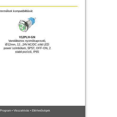
 termékek kompatibilitását.
V12PLH-GN
Vandálbiztos nyomókapcsoló,
Ø12mm, 12...24V AC/DC zöld LED
power szimbólum, SPST, OFF-ON, 2
stabil pozíció, IP65
 Program
•
Visszahívás
•
Elérhetőségek