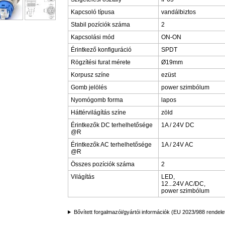
Kapcsoló típusa
vandálbiztos
Stabil pozíciók száma
2
Kapcsolási mód
ON-ON
Érintkező konfiguráció
SPDT
Rögzítési furat mérete
Ø19mm
Korpusz színe
ezüst
Gomb jelölés
power szimbólum
Nyomógomb forma
lapos
Háttérvilágítás színe
zöld
Érintkezők DC terhelhetősége
1A / 24V DC
@R
Érintkezők AC terhelhetősége
1A / 24V AC
@R
Összes pozíciók száma
2
Világítás
LED,
12...24V AC/DC,
power szimbólum
Bővített forgalmazói/gyártói információk (EU 2023/988 rendele