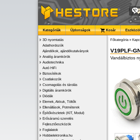
Kategóriák
Újdonságok
Kosár
Eszközök
3D nyomtatás
Főkategória
»
Kapc
Adathordozók
V19PLF-G
Ajándékok, ajándékutalványok
Analóg áramkörök
Vandálbiztos 
Audiotechnika
Autó HiFi
Biztosítékok
Csatlakozók
Csomagolás és tárolás
Digitális áramkörök
Diódák
Elemek, Akkuk, Töltők
Ellenállások, Potméterek
Építőkészletek (KIT, Modul)
Erősáramú szerelés
Fejlesztőeszközök
Foglalatok
Hobbielektronika.hu