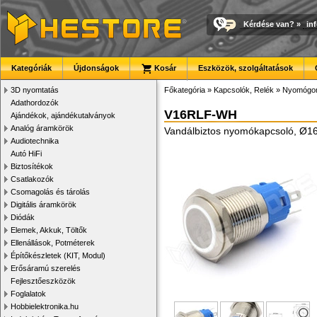
Kérdése van?
»
in
Kategóriák
Újdonságok
Kosár
Eszközök, szolgáltatások
3D nyomtatás
Főkategória
»
Kapcsolók, Relék
»
Nyomógom
Adathordozók
V16RLF-WH
Ajándékok, ajándékutalványok
Analóg áramkörök
Vandálbiztos nyomókapcsoló, Ø16
Audiotechnika
Autó HiFi
Biztosítékok
Csatlakozók
Csomagolás és tárolás
Digitális áramkörök
Diódák
Elemek, Akkuk, Töltők
Ellenállások, Potméterek
Építőkészletek (KIT, Modul)
Erősáramú szerelés
Fejlesztőeszközök
Foglalatok
Hobbielektronika.hu