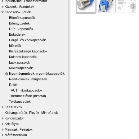
Induktivitás, Transzformátor
Kábelek, Vezetékek
Kapcsolók, Relék
Billenő kapcsolók
Billentyűzetek
DIP - kapcsolók
Enkóderek
Forgó- és kódkapcsolók
Időrelék
Kisfeszültségű kapcsolók
Kulcsos kapcsolók
Lábkapcsolók
Mikrokapcsolók
Nyomógombok, nyomókapcsolók
Reed-csövek, mágnesek
Relék
TACT mikrokapcsolók
Thermosztátok (bimetal)
Tolókapcsolók
Készülékek
Kishangszórók, Piezók, Mikrofonok
Kondenzátor
Kristályok
Matricák, Feliratok
Méréstechnika