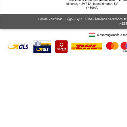
kimenet: 4.2V / 1A, boost kimenet: 5V
/ 450mA
Főoldal
•
Szállítás
•
Súgó
•
GyIK
•
RMA
•
Általános szerződési fe
HESTO
A csomagküldés a ma