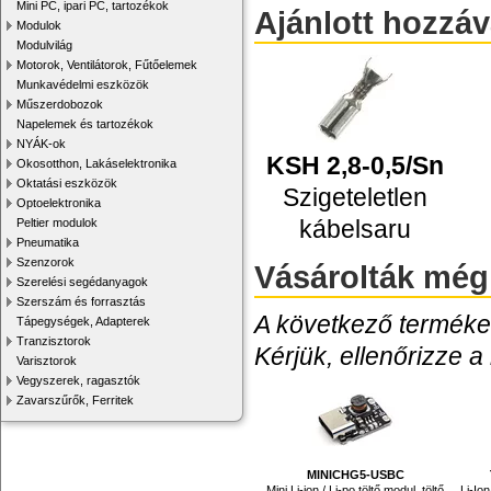
Mini PC, ipari PC, tartozékok
Ajánlott hozzá
Modulok
Modulvilág
Motorok, Ventilátorok, Fűtőelemek
Munkavédelmi eszközök
Műszerdobozok
Napelemek és tartozékok
NYÁK-ok
KSH 2,8-0,5/Sn
Okosotthon, Lakáselektronika
Oktatási eszközök
Szigeteletlen
Optoelektronika
kábelsaru
Peltier modulok
Pneumatika
Szenzorok
Vásárolták még
Szerelési segédanyagok
Szerszám és forrasztás
A következő termékek
Tápegységek, Adapterek
Tranzisztorok
Kérjük, ellenőrizze a
Varisztorok
Vegyszerek, ragasztók
Zavarszűrők, Ferritek
MINICHG5-USBC
Mini Li-ion / Li-po töltő modul, töltő
Li-Ion