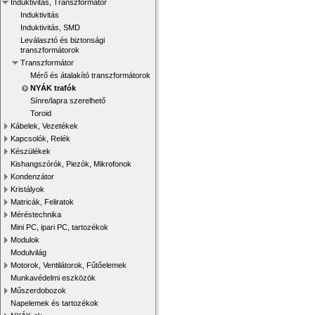
Induktivitás, Transzformátor
Induktivitás
Induktivitás, SMD
Leválasztó és biztonsági
transzformátorok
Transzformátor
Mérő és átalakító transzformátorok
NYÁK trafók
Sínre/lapra szerelhető
Toroid
Kábelek, Vezetékek
Kapcsolók, Relék
Készülékek
Kishangszórók, Piezók, Mikrofonok
Kondenzátor
Kristályok
Matricák, Feliratok
Méréstechnika
Mini PC, ipari PC, tartozékok
Modulok
Modulvilág
Motorok, Ventilátorok, Fűtőelemek
Munkavédelmi eszközök
Műszerdobozok
Napelemek és tartozékok