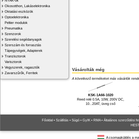
NYÁK-ok
Okosotthon, Lakáselektronika
Oktatási eszközök
Optoelektronika
Peltier modulok
Pneumatika
Szenzorok
Szerelési segédanyagok
Szerszám és forrasztás
Tápegységek, Adapterek
Tranzisztorok
Varisztorok
Vegyszerek, ragasztók
Vásárolták még
Zavarszűrők, Ferritek
A következő termékeket más vásárlók rendelték
KSK-1A66-1020
Reed relé 0.5A, 10W, 200V DC,
10...20AT, üveg cső
Főoldal
•
Szállítás
•
Súgó
•
GyIK
•
RMA
•
Általános szerződési fe
HESTO
A csomagküldés a ma