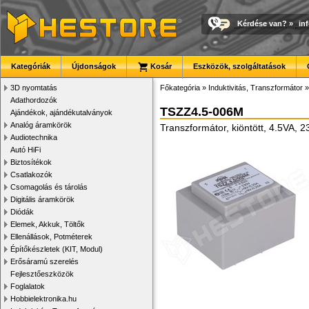
Kérdése van?
»
in
Kategóriák
Újdonságok
Kosár
Eszközök, szolgáltatások
3D nyomtatás
Főkategória
»
Induktivitás, Transzformátor
Adathordozók
TSZZ4.5-006M
Ajándékok, ajándékutalványok
Analóg áramkörök
Transzformátor, kiöntött, 4.5VA,
Audiotechnika
Autó HiFi
Biztosítékok
Csatlakozók
Csomagolás és tárolás
Digitális áramkörök
Diódák
Elemek, Akkuk, Töltők
Ellenállások, Potméterek
Építőkészletek (KIT, Modul)
Erősáramú szerelés
Fejlesztőeszközök
Foglalatok
Hobbielektronika.hu