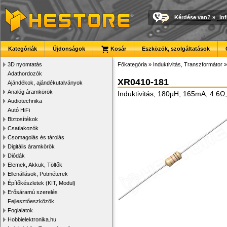
Kérdése van?
»
in
Kategóriák
Újdonságok
Kosár
Eszközök, szolgáltatások
3D nyomtatás
Főkategória
»
Induktivitás, Transzformátor
Adathordozók
XR0410-181
Ajándékok, ajándékutalványok
Analóg áramkörök
Induktivitás, 180µH, 165mA, 4.6
Audiotechnika
Autó HiFi
Biztosítékok
Csatlakozók
Csomagolás és tárolás
Digitális áramkörök
Diódák
Elemek, Akkuk, Töltők
Ellenállások, Potméterek
Építőkészletek (KIT, Modul)
Erősáramú szerelés
Fejlesztőeszközök
Foglalatok
Hobbielektronika.hu