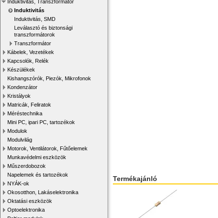
Induktivitás, Transzformátor
Induktivitás
Induktivitás, SMD
Leválasztó és biztonsági
transzformátorok
Transzformátor
Kábelek, Vezetékek
Kapcsolók, Relék
Készülékek
Kishangszórók, Piezók, Mikrofonok
Kondenzátor
Kristályok
Matricák, Feliratok
Méréstechnika
Mini PC, ipari PC, tartozékok
Modulok
Modulvilág
Motorok, Ventilátorok, Fűtőelemek
Munkavédelmi eszközök
Műszerdobozok
Napelemek és tartozékok
Termékajánló
NYÁK-ok
Okosotthon, Lakáselektronika
Oktatási eszközök
Optoelektronika