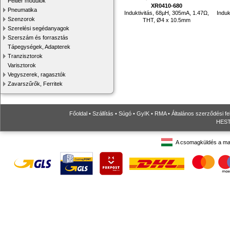
Peltier modulok
XR0410-680
Pneumatika
Induktivitás, 68µH, 305mA, 1.47Ω,
Induk
Szenzorok
THT, Ø4 x 10.5mm
Szerelési segédanyagok
Szerszám és forrasztás
Tápegységek, Adapterek
Tranzisztorok
Varisztorok
Vegyszerek, ragasztók
Zavarszűrők, Ferritek
Főoldal
•
Szállítás
•
Súgó
•
GyIK
•
RMA
•
Általános szerződési fe
HESTO
A csomagküldés a ma