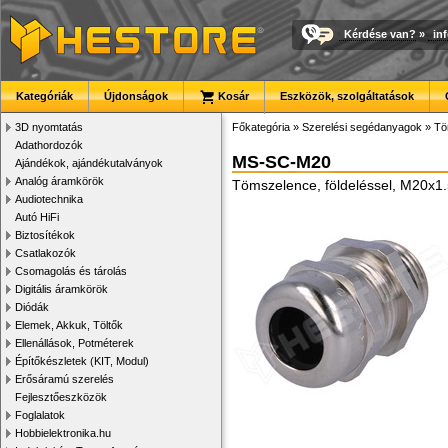
Kérdése van?
»
in
Kategóriák
Újdonságok
Kosár
Eszközök, szolgáltatások
3D nyomtatás
Főkategória
»
Szerelési segédanyagok
»
Tö
Adathordozók
MS-SC-M20
Ajándékok, ajándékutalványok
Analóg áramkörök
Tömszelence, földeléssel, M20x1.5
Audiotechnika
Autó HiFi
Biztosítékok
Csatlakozók
Csomagolás és tárolás
Digitális áramkörök
Diódák
Elemek, Akkuk, Töltők
Ellenállások, Potméterek
Építőkészletek (KIT, Modul)
Erősáramú szerelés
Fejlesztőeszközök
Foglalatok
Hobbielektronika.hu