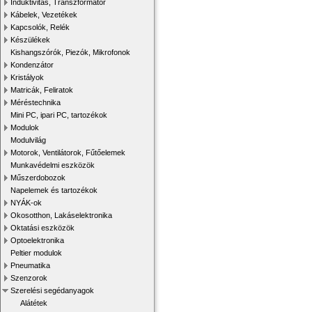
Induktivitás, Transzformátor
Kábelek, Vezetékek
Kapcsolók, Relék
Készülékek
Kishangszórók, Piezók, Mikrofonok
Kondenzátor
Kristályok
Matricák, Feliratok
Méréstechnika
Mini PC, ipari PC, tartozékok
Modulok
Modulvilág
Motorok, Ventilátorok, Fűtőelemek
Munkavédelmi eszközök
Műszerdobozok
Napelemek és tartozékok
NYÁK-ok
Okosotthon, Lakáselektronika
Oktatási eszközök
Optoelektronika
Peltier modulok
Pneumatika
Szenzorok
Szerelési segédanyagok
Alátétek