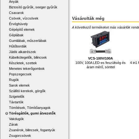
Anyák
Biztosító gyűrűk, seeger gyűrűk
Csavarok
Vásárolták még
Csövek, vízcsövek
Érvéghüvely
A következő termékeket más vásárlók rendelték
Gépépítő elemek
Géplábak
Gumilábak, műszerlábak
Hűtőbordák
Játék alkatrészek
Kábelkötegelők, bilincsek
VCS-100V/100A
100V, 100A LED-es feszültség és
4 in1
Készletek, szettek
áram mérő, sönttel
Menetes tekerőgombok
Popszegecsek
Rugók
Sarok elemek
Szállító kerekek, görgők
Szigetelők
Távtartók
Tömítések, Tömítőanyagok
Törésgátlók, gumi átvezetők
Vakdugók
Zárak
Zsanérok, bilincsek, fogantyúk
Zsugorcsövek