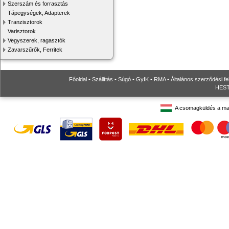
Szerszám és forrasztás
Tápegységek, Adapterek
Tranzisztorok
Varisztorok
Vegyszerek, ragasztók
Zavarszűrők, Ferritek
Főoldal
•
Szállítás
•
Súgó
•
GyIK
•
RMA
•
Általános szerződési fe
HESTO
A csomagküldés a ma