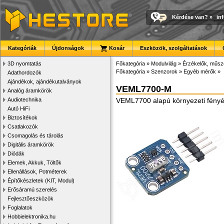
Kérdése van?
»
in
Kategóriák
Újdonságok
Kosár
Eszközök, szolgáltatások
3D nyomtatás
Főkategória
»
Modulvilág
»
Érzékelők, műsz
Főkategória
»
Szenzorok
»
Egyéb mérők
»
Adathordozók
Ajándékok, ajándékutalványok
VEML7700-M
Analóg áramkörök
Audiotechnika
VEML7700 alapú környezeti fényér
Autó HiFi
Biztosítékok
Csatlakozók
Csomagolás és tárolás
Digitális áramkörök
Diódák
Elemek, Akkuk, Töltők
Ellenállások, Potméterek
Építőkészletek (KIT, Modul)
Erősáramú szerelés
Fejlesztőeszközök
Foglalatok
Hobbielektronika.hu