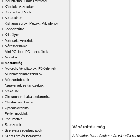
Induktivitás, Transzformátor
Kábelek, Vezetékek
Kapcsolók, Relék
Készülékek
Kishangszórók, Piezók, Mikrofonok
Kondenzátor
Kristályok
Matricák, Feliratok
Méréstechnika
Mini PC, ipari PC, tartozékok
Modulok
Modulvilág
Motorok, Ventilátorok, Fűtőelemek
Munkavédelmi eszközök
Műszerdobozok
Napelemek és tartozékok
NYÁK-ok
Okosotthon, Lakáselektronika
Oktatási eszközök
Optoelektronika
Peltier modulok
Pneumatika
Szenzorok
Vásárolták még
Szerelési segédanyagok
A következő termékeket más vásárlók rendelték
Szerszám és forrasztás