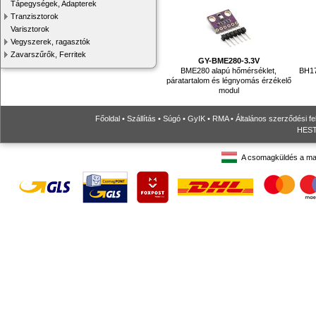
Tápegységek, Adapterek
Tranzisztorok
Varisztorok
Vegyszerek, ragasztók
Zavarszűrők, Ferritek
GY-BME280-3.3V
BME280 alapú hőmérséklet,
BH17
páratartalom és légnyomás érzékelő
modul
Főoldal
•
Szállítás
•
Súgó
•
GyIK
•
RMA
•
Általános szerződési fe
HESTO
A csomagküldés a ma