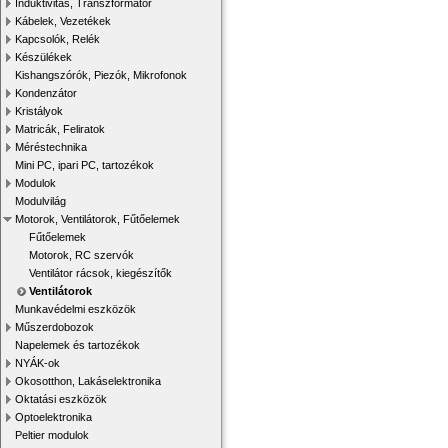
Induktivitás, Transzformátor
Kábelek, Vezetékek
Kapcsolók, Relék
Készülékek
Kishangszórók, Piezók, Mikrofonok
Kondenzátor
Kristályok
Matricák, Feliratok
Méréstechnika
Mini PC, ipari PC, tartozékok
Modulok
Modulvilág
Motorok, Ventilátorok, Fűtőelemek
Fűtőelemek
Motorok, RC szervók
Ventilátor rácsok, kiegészítők
Ventilátorok
Munkavédelmi eszközök
Műszerdobozok
Napelemek és tartozékok
NYÁK-ok
Okosotthon, Lakáselektronika
Oktatási eszközök
Optoelektronika
Peltier modulok