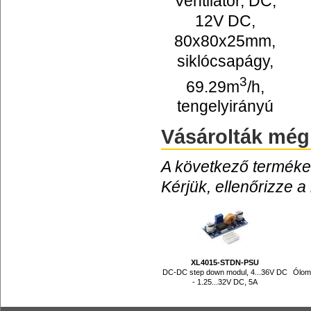
Ventilátor, DC,
12V DC,
80x80x25mm,
siklócsapágy,
3
69.29m
/h,
tengelyirányú
Vásárolták még
A következő termékek
Kérjük, ellenőrizze a
XL4015-STDN-PSU
DC-DC step down modul, 4...36V DC
Ólom
- 1.25...32V DC, 5A