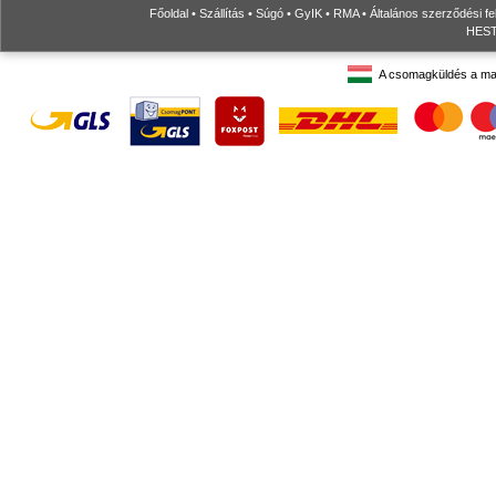
Főoldal
•
Szállítás
•
Súgó
•
GyIK
•
RMA
•
Általános szerződési fe
HESTO
A csomagküldés a ma