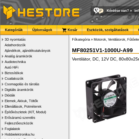
Kérdése van?
»
in
Kategóriák
Újdonságok
Kosár
Eszközök, szolgáltatások
3D nyomtatás
Főkategória
»
Motorok, Ventilátorok, Fűtőel
Adathordozók
MF80251V1-1000U-A99
Ajándékok, ajándékutalványok
Analóg áramkörök
Ventilátor, DC, 12V DC, 80x80x2
Audiotechnika
Autó HiFi
Biztosítékok
Csatlakozók
Csomagolás és tárolás
Digitális áramkörök
Diódák
Elemek, Akkuk, Töltők
Ellenállások, Potméterek
Építőkészletek (KIT, Modul)
Erősáramú szerelés
Fejlesztőeszközök
Foglalatok
Hobbielektronika.hu