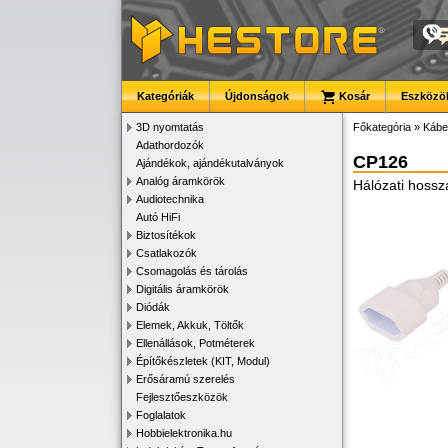
Kategóriák
Újdonságok
Kosár
Eszközök
3D nyomtatás
Főkategória
»
Kábe
Adathordozók
CP126
Ajándékok, ajándékutalványok
Analóg áramkörök
Hálózati hossz
Audiotechnika
Autó HiFi
Biztosítékok
Csatlakozók
Csomagolás és tárolás
Digitális áramkörök
Diódák
Elemek, Akkuk, Töltők
Ellenállások, Potméterek
Építőkészletek (KIT, Modul)
Erősáramú szerelés
Fejlesztőeszközök
Foglalatok
Hobbielektronika.hu