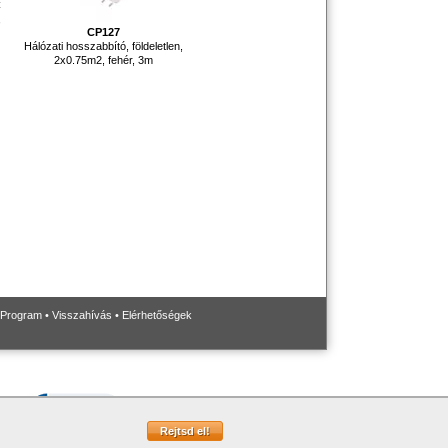
C
,
CP127
Hálózati hosszabbító, földeletlen,
2x0.75m2, fehér, 3m
 Program
•
Visszahívás
•
Elérhetőségek