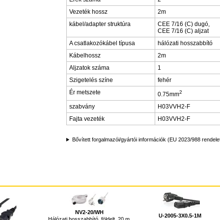
Vezeték hossz
2m
kábel/adapter struktúra
CEE 7/16 (C) dugó,
CEE 7/16 (C) aljzat
A csatlakozókábel típusa
hálózati hosszabbító
Kábelhossz
2m
Aljzatok száma
1
Szigetelés színe
fehér
Ér metszete
2
0.75mm
szabvány
H03VVH2-F
Fajta vezeték
H03VVH2-F
Bővített forgalmazói/gyártói információk (EU 2023/988 rendele
NV2-20/WH
U-2005-3X0.5-1M
Hálózati hosszabbító, földelt, 20 m,