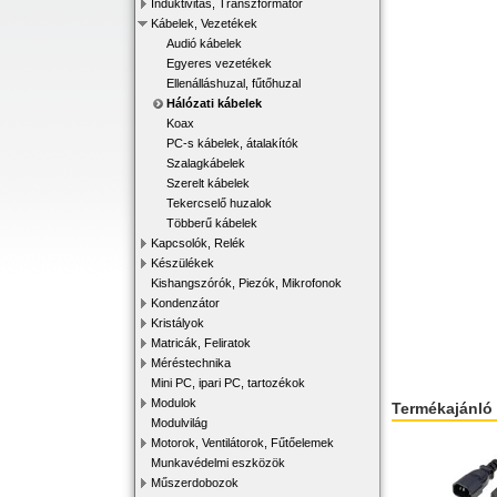
Induktivitás, Transzformátor
Kábelek, Vezetékek
Audió kábelek
Egyeres vezetékek
Ellenálláshuzal, fűtőhuzal
Hálózati kábelek
Koax
PC-s kábelek, átalakítók
Szalagkábelek
Szerelt kábelek
Tekercselő huzalok
Többerű kábelek
Kapcsolók, Relék
Készülékek
Kishangszórók, Piezók, Mikrofonok
Kondenzátor
Kristályok
Matricák, Feliratok
Méréstechnika
Mini PC, ipari PC, tartozékok
Modulok
Termékajánló
Modulvilág
Motorok, Ventilátorok, Fűtőelemek
Munkavédelmi eszközök
Műszerdobozok