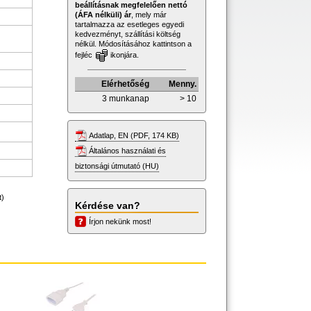
beállításnak megfelelően nettó
(ÁFA nélküli) ár
, mely már
tartalmazza az esetleges egyedi
kedvezményt, szállítási költség
nélkül. Módosításához kattintson a
fejléc
ikonjára.
Elérhetőség
Menny.
3 munkanap
> 10
Adatlap, EN (PDF, 174 KB)
Általános használati és
biztonsági útmutató (HU)
t)
Kérdése van?
Írjon nekünk most!