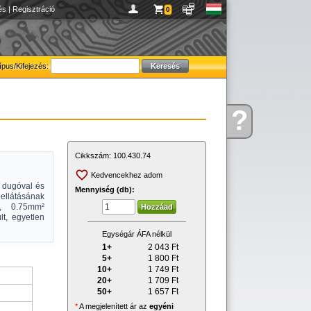
és
|
Regisztráció
0
ípus/Kifejezés:
?
Kérdése
van
Cikkszám:
100.430.74
Kedvencekhez adom
) dugóval és
Mennyiség (db):
ellátásának
s, 0.75mm²
t, egyetlen
Egységár ÁFA nélkül
1+
2 043
Ft
5+
1 800
Ft
10+
1 749
Ft
20+
1 709
Ft
50+
1 657
Ft
*
A megjelenített ár az
egyéni