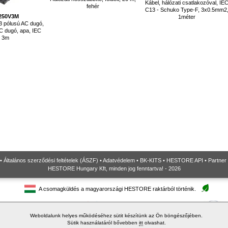
Kábel, hálózati csatlakozóval, IE
fehér
C13 - Schuko Type-F, 3x0.5mm2
250V3M
1méter
 3 pólusú AC dugó,
C dugó, apa, IEC
, 3m
•
Általános szerződési feltételek (ÁSZF)
•
Adatvédelem
•
BK-KITS
•
HESTORE API
•
Partner
HESTORE Hungary Kft, minden jog fenntartva! - 2026
A csomagküldés a magyarországi HESTORE raktárból történik.
Weboldalunk helyes működéséhez sütit készítünk az Ön böngészőjében.
Sütik használatáról bővebben
itt
olvashat.