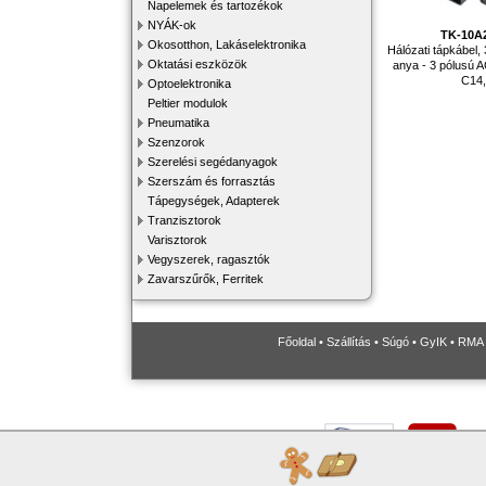
Napelemek és tartozékok
NYÁK-ok
TK-10A
Okosotthon, Lakáselektronika
Hálózati tápkábel,
Oktatási eszközök
anya - 3 pólusú A
C14
Optoelektronika
Peltier modulok
Pneumatika
Szenzorok
Szerelési segédanyagok
Szerszám és forrasztás
Tápegységek, Adapterek
Tranzisztorok
Varisztorok
Vegyszerek, ragasztók
Zavarszűrők, Ferritek
Főoldal
•
Szállítás
•
Súgó
•
GyIK
•
RMA