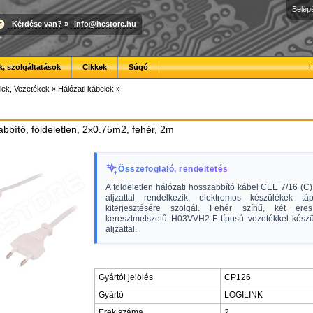
Belép
Kérdése van?
»
info@hestore.hu
T
, szolgáltatások
Cikkek
Súgó
lek, Vezetékek
»
Hálózati kábelek
»
abbító, földeletlen, 2x0.75m2, fehér, 2m
Összefoglaló, rendeltetés
A földeletlen hálózati hosszabbító kábel CEE 7/16 (C
aljzattal rendelkezik, elektromos készülékek táp
kiterjesztésére szolgál. Fehér színű, két ere
keresztmetszetű H03VVH2-F típusú vezetékkel készül
aljzattal.
Gyártói jelölés
CP126
Gyártó
LOGILINK
Erek száma
2