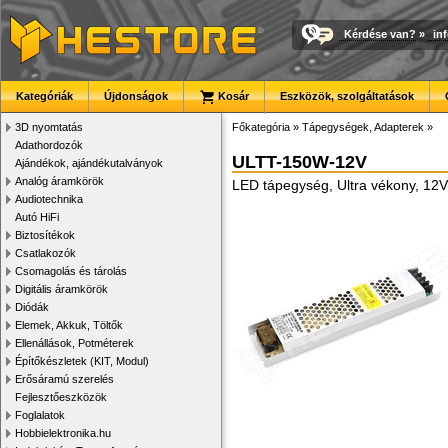
Kérdése van?
»
in
Kategóriák
Újdonságok
Kosár
Eszközök, szolgáltatások
3D nyomtatás
Főkategória
»
Tápegységek, Adapterek
»
Adathordozók
ULTT-150W-12V
Ajándékok, ajándékutalványok
Analóg áramkörök
LED tápegység, Ultra vékony, 12
Audiotechnika
Autó HiFi
Biztosítékok
Csatlakozók
Csomagolás és tárolás
Digitális áramkörök
Diódák
Elemek, Akkuk, Töltők
Ellenállások, Potméterek
Építőkészletek (KIT, Modul)
Erősáramú szerelés
Fejlesztőeszközök
Foglalatok
Hobbielektronika.hu