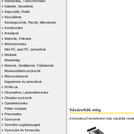
Induktivitás, Transzformátor
Kábelek, Vezetékek
Kapcsolók, Relék
Készülékek
Kishangszórók, Piezók, Mikrofonok
Kondenzátor
Kristályok
Matricák, Feliratok
Méréstechnika
Mini PC, ipari PC, tartozékok
Modulok
Modulvilág
Motorok, Ventilátorok, Fűtőelemek
Munkavédelmi eszközök
Műszerdobozok
Napelemek és tartozékok
NYÁK-ok
Okosotthon, Lakáselektronika
Oktatási eszközök
Optoelektronika
Peltier modulok
Vásárolták még
Pneumatika
A következő termékeket más vásárlók rendelték
Szenzorok
Szerelési segédanyagok
Szerszám és forrasztás