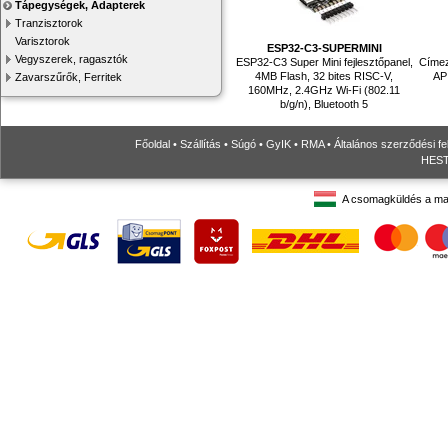
Tápegységek, Adapterek
Tranzisztorok
Varisztorok
ESP32-C3-SUPERMINI
Vegyszerek, ragasztók
ESP32-C3 Super Mini fejlesztőpanel,
Címez
4MB Flash, 32 bites RISC-V,
AP 
Zavarszűrők, Ferritek
160MHz, 2.4GHz Wi-Fi (802.11
b/g/n), Bluetooth 5
Főoldal
•
Szállítás
•
Súgó
•
GyIK
•
RMA
•
Általános szerződési fe
HESTO
A csomagküldés a ma