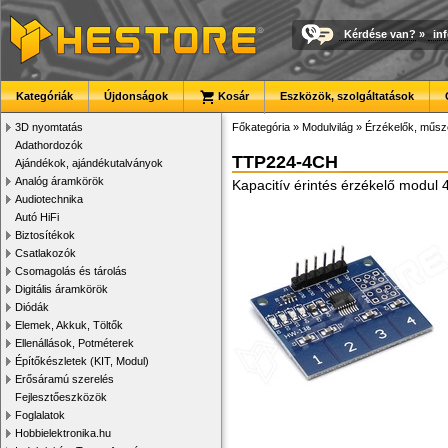
Kérdése van?
»
in
Kategóriák
Újdonságok
Kosár
Eszközök, szolgáltatások
3D nyomtatás
Főkategória
»
Modulvilág
»
Érzékelők, műsz
Adathordozók
TTP224-4CH
Ajándékok, ajándékutalványok
Analóg áramkörök
Kapacitív érintés érzékelő modul
Audiotechnika
Autó HiFi
Biztosítékok
Csatlakozók
Csomagolás és tárolás
Digitális áramkörök
Diódák
Elemek, Akkuk, Töltők
Ellenállások, Potméterek
Építőkészletek (KIT, Modul)
Erősáramú szerelés
Fejlesztőeszközök
Foglalatok
Hobbielektronika.hu