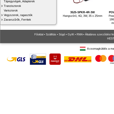
Tápegységek, Adapterek
Tranzisztorok
Varisztorok
3525-SPKR-4R-3W
PO
Vegyszerek, ragasztók
Hangszóró, 4Ω, 3W, 35 x 25mm
Powe
186
Zavarszűrők, Ferritek
mi
Főoldal
•
Szállítás
•
Súgó
•
GyIK
•
RMA
•
Általános szerződési fe
HESTO
A csomagküldés a ma