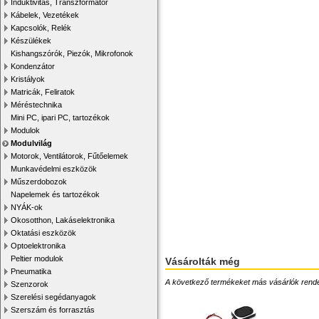
Induktivitás, Transzformátor
Kábelek, Vezetékek
Kapcsolók, Relék
Készülékek
Kishangszórók, Piezók, Mikrofonok
Kondenzátor
Kristályok
Matricák, Feliratok
Méréstechnika
Mini PC, ipari PC, tartozékok
Modulok
Modulvilág
Motorok, Ventilátorok, Fűtőelemek
Munkavédelmi eszközök
Műszerdobozok
Napelemek és tartozékok
NYÁK-ok
Okosotthon, Lakáselektronika
Oktatási eszközök
Optoelektronika
Peltier modulok
Vásárolták még
Pneumatika
A következő termékeket más vásárlók rendelték
Szenzorok
Szerelési segédanyagok
Szerszám és forrasztás