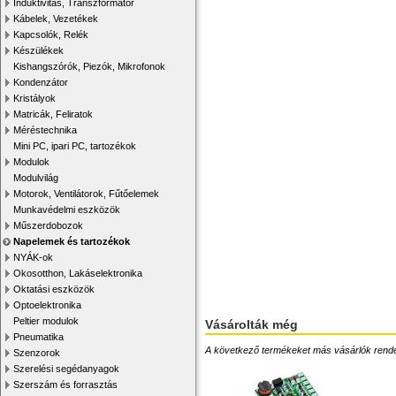
Induktivitás, Transzformátor
Kábelek, Vezetékek
Kapcsolók, Relék
Készülékek
Kishangszórók, Piezók, Mikrofonok
Kondenzátor
Kristályok
Matricák, Feliratok
Méréstechnika
Mini PC, ipari PC, tartozékok
Modulok
Modulvilág
Motorok, Ventilátorok, Fűtőelemek
Munkavédelmi eszközök
Műszerdobozok
Napelemek és tartozékok
NYÁK-ok
Okosotthon, Lakáselektronika
Oktatási eszközök
Optoelektronika
Peltier modulok
Vásárolták még
Pneumatika
A következő termékeket más vásárlók rendelték
Szenzorok
Szerelési segédanyagok
Szerszám és forrasztás