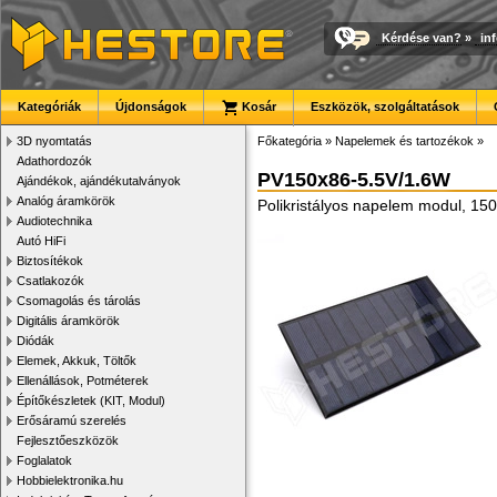
Kérdése van?
»
in
Kategóriák
Újdonságok
Kosár
Eszközök, szolgáltatások
3D nyomtatás
Főkategória
»
Napelemek és tartozékok
»
Adathordozók
PV150x86-5.5V/1.6W
Ajándékok, ajándékutalványok
Analóg áramkörök
Polikristályos napelem modul, 1
Audiotechnika
Autó HiFi
Biztosítékok
Csatlakozók
Csomagolás és tárolás
Digitális áramkörök
Diódák
Elemek, Akkuk, Töltők
Ellenállások, Potméterek
Építőkészletek (KIT, Modul)
Erősáramú szerelés
Fejlesztőeszközök
Foglalatok
Hobbielektronika.hu