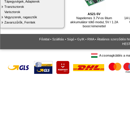
Tápegységek, Adapterek
Tranzisztorok
Varisztorok
AS21-5V
Vegyszerek, ragasztók
Napelemes 3.7V-os lítium
1A U
akkumulátor töltő modul, 5V / 1.2A
Zavarszűrők, Ferritek
boost kimenettel
Főoldal
•
Szállítás
•
Súgó
•
GyIK
•
RMA
•
Általános szerződési fe
HESTO
A csomagküldés a ma