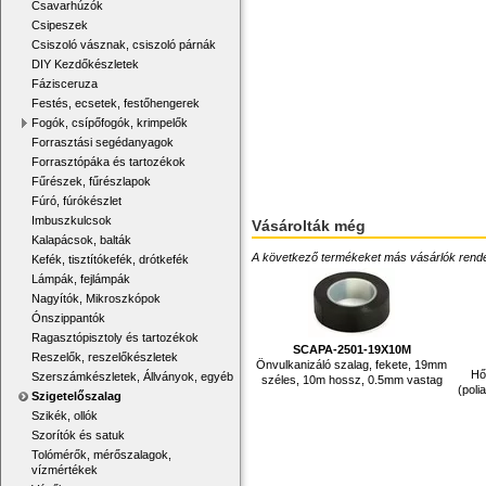
Csavarhúzók
Csipeszek
Csiszoló vásznak, csiszoló párnák
DIY Kezdőkészletek
Fázisceruza
Festés, ecsetek, festőhengerek
Fogók, csípőfogók, krimpelők
Forrasztási segédanyagok
Forrasztópáka és tartozékok
Fűrészek, fűrészlapok
Fúró, fúrókészlet
Imbuszkulcsok
Vásárolták még
Kalapácsok, balták
A következő termékeket más vásárlók rendelték
Kefék, tisztítókefék, drótkefék
Lámpák, fejlámpák
Nagyítók, Mikroszkópok
Ónszippantók
Ragasztópisztoly és tartozékok
SCAPA-2501-19X10M
Reszelők, reszelőkészletek
Önvulkanizáló szalag, fekete, 19mm
Hő
Szerszámkészletek, Állványok, egyéb
széles, 10m hossz, 0.5mm vastag
(poli
Szigetelőszalag
Szikék, ollók
Szorítók és satuk
Tolómérők, mérőszalagok,
vízmértékek