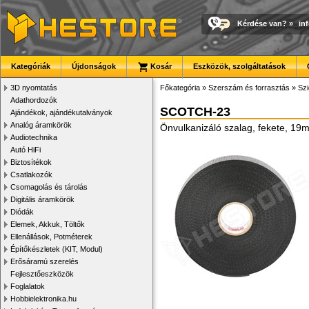
Kérdése van?
»
in
Kategóriák
Újdonságok
Kosár
Eszközök, szolgáltatások
3D nyomtatás
Főkategória
»
Szerszám és forrasztás
»
Szi
Adathordozók
SCOTCH-23
Ajándékok, ajándékutalványok
Analóg áramkörök
Önvulkanizáló szalag, fekete, 1
Audiotechnika
Autó HiFi
Biztosítékok
Csatlakozók
Csomagolás és tárolás
Digitális áramkörök
Diódák
Elemek, Akkuk, Töltők
Ellenállások, Potméterek
Építőkészletek (KIT, Modul)
Erősáramú szerelés
Fejlesztőeszközök
Foglalatok
Hobbielektronika.hu