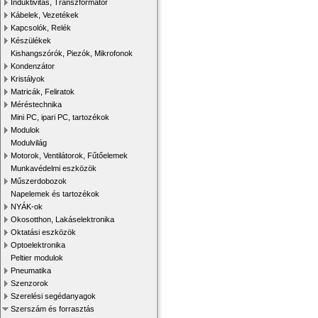
Induktivitás, Transzformátor
Kábelek, Vezetékek
Kapcsolók, Relék
Készülékek
Kishangszórók, Piezók, Mikrofonok
Kondenzátor
Kristályok
Matricák, Feliratok
Méréstechnika
Mini PC, ipari PC, tartozékok
Modulok
Modulvilág
Motorok, Ventilátorok, Fűtőelemek
Munkavédelmi eszközök
Műszerdobozok
Napelemek és tartozékok
NYÁK-ok
Okosotthon, Lakáselektronika
Oktatási eszközök
Optoelektronika
Peltier modulok
Pneumatika
Szenzorok
Szerelési segédanyagok
Szerszám és forrasztás