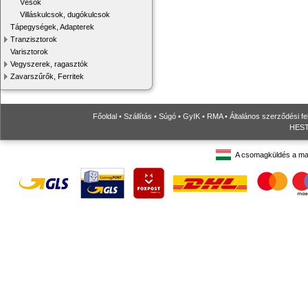
Vésők
Villáskulcsok, dugókulcsok
Tápegységek, Adapterek
Tranzisztorok
Varisztorok
Vegyszerek, ragasztók
Zavarszűrők, Ferritek
Főoldal
•
Szállítás
•
Súgó
•
GyIK
•
RMA
•
Általános szerződési fe
HESTO
A csomagküldés a ma