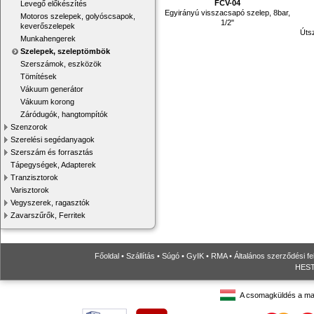
FCV-04
Levegő előkészítés
Egyirányú visszacsapó szelep, 8bar,
Motoros szelepek, golyóscsapok,
1/2"
keverőszelepek
Útsz
Munkahengerek
Szelepek, szeleptömbök
Szerszámok, eszközök
Tömítések
Vákuum generátor
Vákuum korong
Záródugók, hangtompítók
Szenzorok
Szerelési segédanyagok
Szerszám és forrasztás
Tápegységek, Adapterek
Tranzisztorok
Varisztorok
Vegyszerek, ragasztók
Zavarszűrők, Ferritek
Főoldal
•
Szállítás
•
Súgó
•
GyIK
•
RMA
•
Általános szerződési fe
HESTO
A csomagküldés a ma