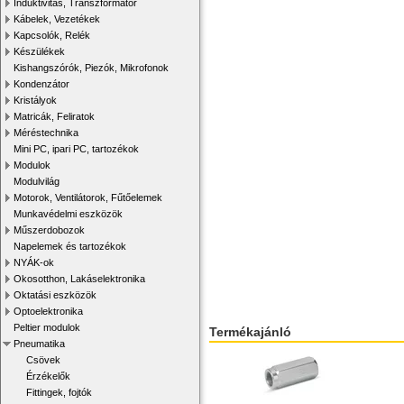
Induktivitás, Transzformátor
Kábelek, Vezetékek
Kapcsolók, Relék
Készülékek
Kishangszórók, Piezók, Mikrofonok
Kondenzátor
Kristályok
Matricák, Feliratok
Méréstechnika
Mini PC, ipari PC, tartozékok
Modulok
Modulvilág
Motorok, Ventilátorok, Fűtőelemek
Munkavédelmi eszközök
Műszerdobozok
Napelemek és tartozékok
NYÁK-ok
Okosotthon, Lakáselektronika
Oktatási eszközök
Optoelektronika
Peltier modulok
Termékajánló
Pneumatika
Csövek
Érzékelők
Fittingek, fojtók