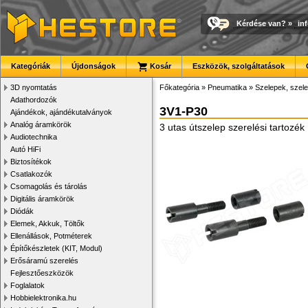
Kérdése van?
»
in
Kategóriák
Újdonságok
Kosár
Eszközök, szolgáltatások
3D nyomtatás
Főkategória
»
Pneumatika
»
Szelepek, szel
Adathordozók
3V1-P30
Ajándékok, ajándékutalványok
Analóg áramkörök
3 utas útszelep szerelési tartozék
Audiotechnika
Autó HiFi
Biztosítékok
Csatlakozók
Csomagolás és tárolás
Digitális áramkörök
Diódák
Elemek, Akkuk, Töltők
Ellenállások, Potméterek
Építőkészletek (KIT, Modul)
Erősáramú szerelés
Fejlesztőeszközök
Foglalatok
Hobbielektronika.hu